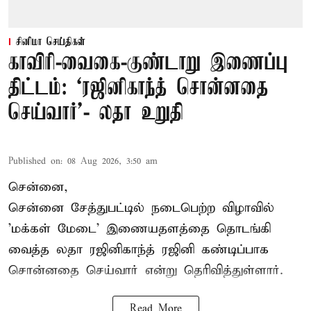
சினிமா செய்திகள்
காவிரி-வைகை-குண்டாறு இணைப்பு
திட்டம்: ‘ரஜினிகாந்த் சொன்னதை
செய்வார்’- லதா உறுதி
Published on
:
08 Aug 2026, 3:50 am
சென்னை,
சென்னை சேத்துபட்டில் நடைபெற்ற விழாவில்
'மக்கள் மேடை' இணையதளத்தை தொடங்கி
வைத்த லதா ரஜினிகாந்த் ரஜினி கண்டிப்பாக
சொன்னதை செய்வார் என்று தெரிவித்துள்ளார்.
Read More