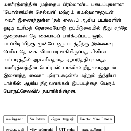
மணிரத்னத்தின் முந்தைய பிரம்மாண்ட படைப்புகளான
'பொன்னியின் செல்வன்' மற்றும் கமல்ஹாசனுடன்
அவர் இணைந்துள்ள 'தக் லைஃப் ஆகிய படங்களின்
ஓடிடி உரிமத் தொகையோடு ஒப்பிடுகையில் இது சற்றே
குறைவான தொகையாகப் பார்க்கப்பட்டாலும்,
படப்பிடிப்பிற்கு முன்பே ஒரு படத்திற்கு இவ்வளவு
பெரிய தொகை வியாபாரமாகியிருப்பது சினிமா
வட்டாரத்தில் ஆச்சரியத்தை ஏற்படுத்தியுள்ளது.
மணிரத்னத்தின் மெட்ராஸ் டாக்கீஸ் நிறுவனத்துடன்
இணைந்து லைகா புரொடக்ஷன்ஸ் மற்றும் இந்தியா
டாக்கீஸ் ஆகிய நிறுவனங்கள் இப்படத்தை பெரும்
பொருட்செலவில் தயாரிக்கின்றன.
மணிரத்னம்
Sai Pallavi
விஜய் சேதுபதி
Director Mani Ratnam
சாய்பல்லவி
vijay sethupathi
OTT rights
ஓடிடி உரிமை