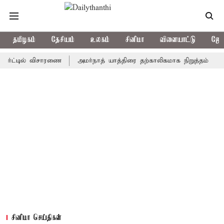
தமிழகம்
தேசியம்
உலகம்
சினிமா
விளையாட்டு
ஜோத
டில் விசாரணை
அமர்நாத் யாத்திரை தற்காலிகமாக நிறுத்தம்
இமாச்ச
சினிமா செய்திகள்