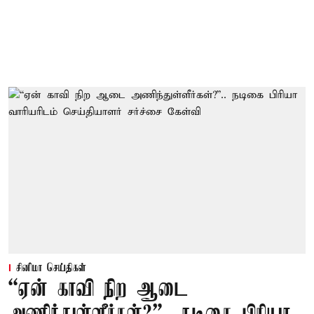
சினிமா செய்திகள்
“ஏன் காவி நிற ஆடை