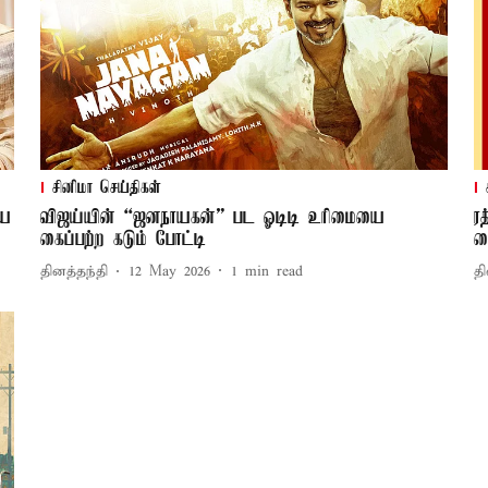
சினிமா செய்திகள்
யை
விஜய்யின் “ஜனநாயகன்” பட ஓடிடி உரிமையை
ர
கைப்பற்ற கடும் போட்டி
க
தினத்தந்தி
12 May 2026
1
min read
தி