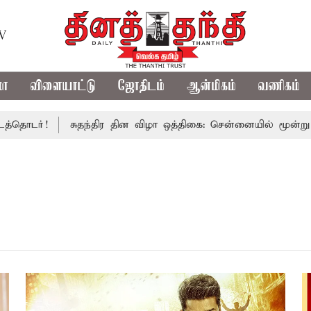
TV
மா
விளையாட்டு
ஜோதிடம்
ஆன்மிகம்
வணிகம்
ொடர்!
சுதந்திர தின விழா ஒத்திகை: சென்னையில் மூன்று நாட்