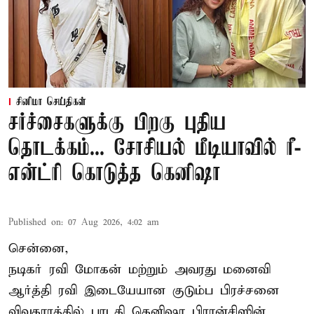
சினிமா செய்திகள்
சர்ச்சைகளுக்கு பிறகு புதிய
தொடக்கம்... சோசியல் மீடியாவில் ரீ-
என்ட்ரி கொடுத்த கெனிஷா
Published on
:
07 Aug 2026, 4:02 am
சென்னை,
நடிகர் ரவி மோகன் மற்றும் அவரது மனைவி
ஆர்த்தி ரவி இடையேயான குடும்ப பிரச்சனை
விவகாரத்தில் பாடகி கெனிஷா பிரான்சிஸின்