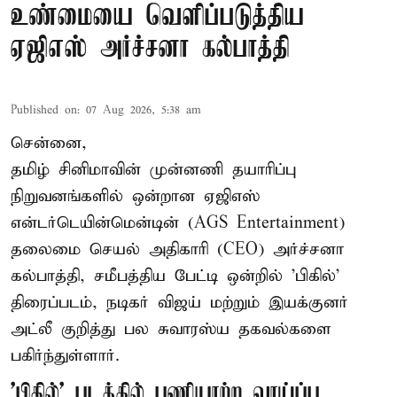
உண்மையை வெளிப்படுத்திய
ஏஜிஎஸ் அர்ச்சனா கல்பாத்தி
Published on
:
07 Aug 2026, 5:38 am
சென்னை,
தமிழ் சினிமாவின் முன்னணி தயாரிப்பு
நிறுவனங்களில் ஒன்றான ஏஜிஎஸ்
என்டர்டெயின்மென்டின் (AGS Entertainment)
தலைமை செயல் அதிகாரி (CEO) அர்ச்சனா
கல்பாத்தி, சமீபத்திய பேட்டி ஒன்றில் 'பிகில்'
திரைப்படம், நடிகர் விஜய் மற்றும் இயக்குனர்
அட்லீ குறித்து பல சுவாரஸ்ய தகவல்களை
பகிர்ந்துள்ளார்.
'பிகில்' படத்தில் பணியாற்ற வாய்ப்பு