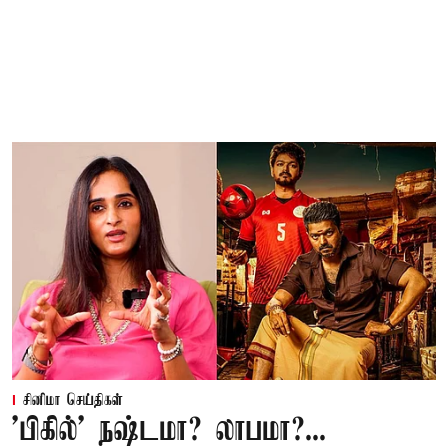
சினிமா செய்திகள்
'பிகில்' நஷ்டமா? லாபமா?...