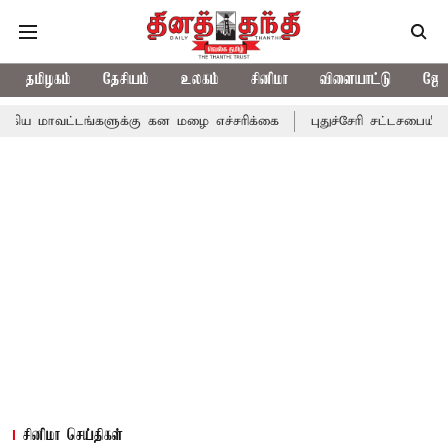
தமிழகம்
தேசியம்
உலகம்
சினிமா
விளையாட்டு
ஜோத
ங்களுக்கு கன மழை எச்சரிக்கை
புதுச்சேரி சட்டசபையில் வரும் 24ம்
சினிமா செய்திகள்