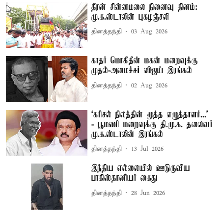
தீரன் சின்னமலை நினைவு தினம்:
மு.க.ஸ்டாலின் புகழஞ்சலி
தினத்தந்தி
03 Aug 2026
காதர் மொகிதீன் மகன் மறைவுக்கு
முதல்-அமைச்சர் விஜய் இரங்கல்
தினத்தந்தி
02 Aug 2026
‘கரிசல் நிலத்தின் மூத்த எழுத்தாளர்...’
- பூமணி மறைவுக்கு தி.மு.க. தலைவர்
மு.க.ஸ்டாலின் இரங்கல்
தினத்தந்தி
13 Jul 2026
இந்திய எல்லையில் ஊடுருவிய
பாகிஸ்தானியர் கைது
தினத்தந்தி
28 Jun 2026