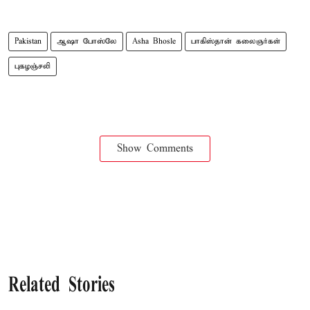
Pakistan
ஆஷா போஸ்லே
Asha Bhosle
பாகிஸ்தான் கலைஞர்கள்
புகழஞ்சலி
Show Comments
Related Stories