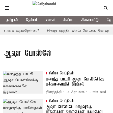
தமிழகம்
தேசியம்
உலகம்
சினிமா
விளையாட்டு
ஜோத
ிய அரசு கூறுவதென்ன..?
80-வது சுதந்திர தினம்: கோட்டை கொத்தளத்த
ஆஷா போஸ்லே
சினிமா செய்திகள்
மறைந்த பாடகி ஆஷா போஸ்லேக்கு
மக்களவையில் இரங்கல்
தினத்தந்தி
16 Apr 2026
1
min read
சினிமா செய்திகள்
ஆஷா போஸ்லே மறைவுக்கு
பாகிஸ்தான் கலைஞர்கள் புகழஞ்சலி