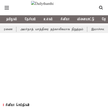
தமிழகம்
தேசியம்
உலகம்
சினிமா
விளையாட்டு
ஜோத
ணை
அமர்நாத் யாத்திரை தற்காலிகமாக நிறுத்தம்
இமாச்சலத்தில் பேர
சினிமா செய்திகள்