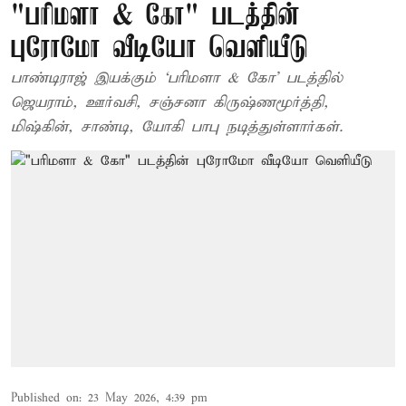
"பரிமளா & கோ" படத்தின்
புரோமோ வீடியோ வெளியீடு
பாண்டிராஜ் இயக்கும் ‘பரிமளா & கோ’ படத்தில்
ஜெயராம், ஊர்வசி, சஞ்சனா கிருஷ்ணமூர்த்தி,
மிஷ்கின், சாண்டி, யோகி பாபு நடித்துள்ளார்கள்.
Published on
:
23 May 2026, 4:39 pm