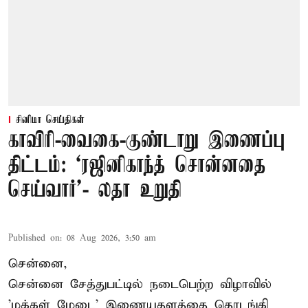
சினிமா செய்திகள்
காவிரி-வைகை-குண்டாறு இணைப்பு
திட்டம்: ‘ரஜினிகாந்த் சொன்னதை
செய்வார்’- லதா உறுதி
Published on
:
08 Aug 2026, 3:50 am
சென்னை,
சென்னை சேத்துபட்டில் நடைபெற்ற விழாவில்
'மக்கள் மேடை' இணையதளத்தை தொடங்கி