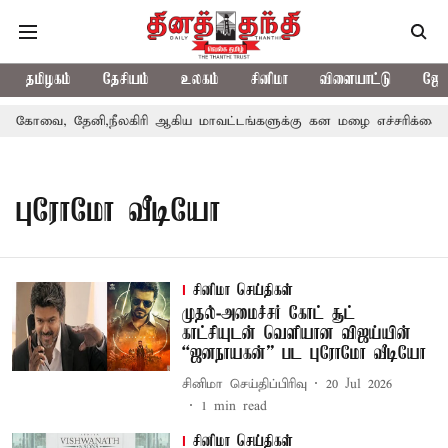
தமிழகம்
தேசியம்
உலகம்
சினிமா
விளையாட்டு
ஜோத
கோவை, தேனி,நீலகிரி ஆகிய மாவட்டங்களுக்கு கன மழை எச்சரிக்கை
புரோமோ வீடியோ
சினிமா செய்திகள்
முதல்-அமைச்சர் கோட் சூட்
காட்சியுடன் வெளியான விஜய்யின்
“ஜனநாயகன்” பட புரோமோ வீடியோ
சினிமா செய்திப்பிரிவு
20 Jul 2026
1
min read
சினிமா செய்திகள்