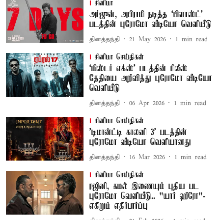
சினிமா
அர்ஜுன், அபிராமி நடித்த ‘பிளாஸ்ட்’
படத்தின் புரோமோ வீடியோ வெளியீடு
தினத்தந்தி
21 May 2026
1
min read
சினிமா செய்திகள்
‘மிஸ்டர் எக்ஸ்’ படத்தின் ரிலீஸ்
தேதியை அறிவித்து புரோமோ வீடியோ
வெளியீடு
தினத்தந்தி
06 Apr 2026
1
min read
சினிமா செய்திகள்
'டிமான்ட்டி காலனி 3' படத்தின்
புரோமோ வீடியோ வெளியானது
தினத்தந்தி
16 Mar 2026
1
min read
சினிமா செய்திகள்
ரஜினி, கமல் இணையும் புதிய பட
புரோமோ வெளியீடு.. "யார் ஹீரோ"-
எகிறும் எதிர்பார்ப்பு