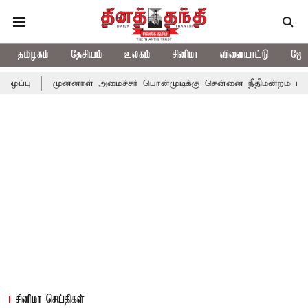
தமிழகம்
தேசியம்
உலகம்
சினிமா
விளையாட்டு
ஜோத
ுன்னாள் அமைச்சர் பொன்முடிக்கு சென்னை நீதிமன்றம் பிடிவாராண்ட்
சினிமா செய்திகள்