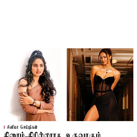
சினிமா செய்திகள்
கிரைம்-திரில்லராக உருவாகும்