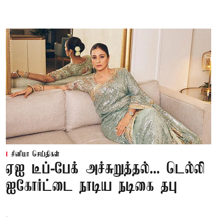
சினிமா செய்திகள்
ஏஐ டீப்-பேக் அச்சுறுத்தல்... டெல்லி
ஐகோர்ட்டை நாடிய நடிகை தபு