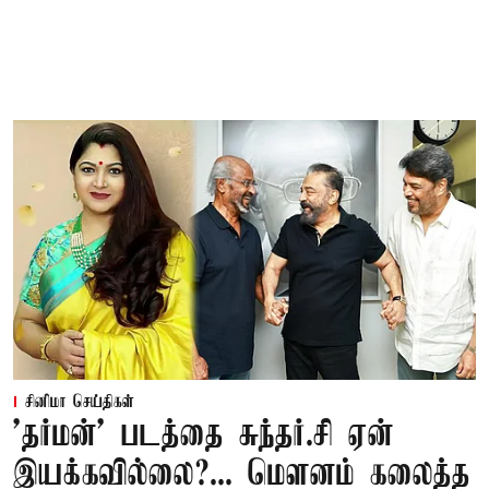
சினிமா செய்திகள்
'தர்மன்' படத்தை சுந்தர்.சி ஏன்
இயக்கவில்லை?... மௌனம் கலைத்த