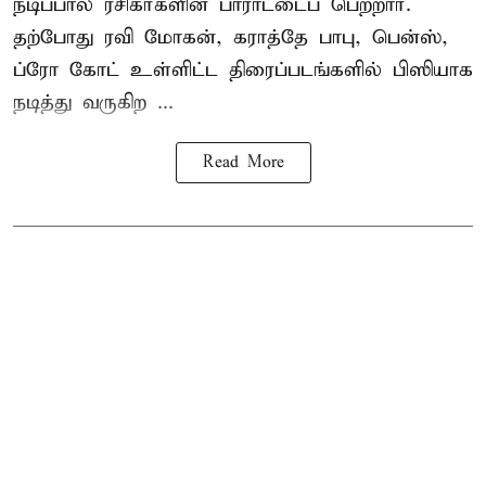
நடிப்பால் ரசிகர்களின் பாராட்டைப் பெற்றார்.
தற்போது ரவி மோகன், கராத்தே பாபு, பென்ஸ்,
ப்ரோ கோட் உள்ளிட்ட திரைப்படங்களில் பிஸியாக
நடித்து வருகிற ...
Read More