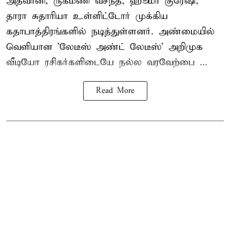
அத்வானி, ருக்மணி வசந்த், ஹூமா குரேஷி,
தாரா சுதாரியா உள்ளிட்டோர் முக்கிய
கதாபாத்திரங்களில் நடித்துள்ளனர். அண்மையில்
வெளியான 'லேடீஸ் அண்ட் லேடீஸ்' அறிமுக
வீடியோ ரசிகர்களிடையே நல்ல வரவேற்பை ...
Read More