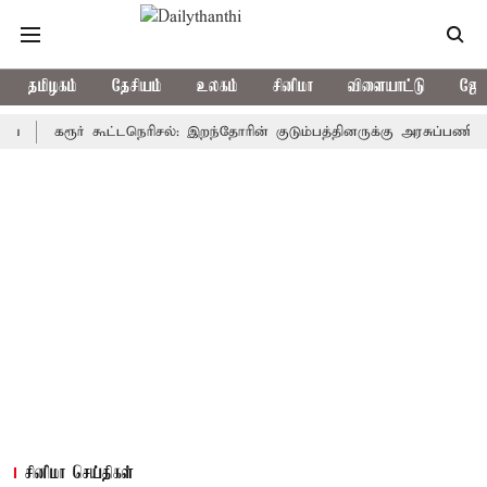
தமிழகம்
தேசியம்
உலகம்
சினிமா
விளையாட்டு
ஜோத
கரூர் கூட்டநெரிசல்: இறந்தோரின் குடும்பத்தினருக்கு அரசுப்பணி வழக்கு; 
சினிமா செய்திகள்