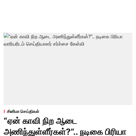
சினிமா செய்திகள்
“ஏன் காவி நிற ஆடை
அணிந்துள்ளீர்கள்?”.. நடிகை பிரியா