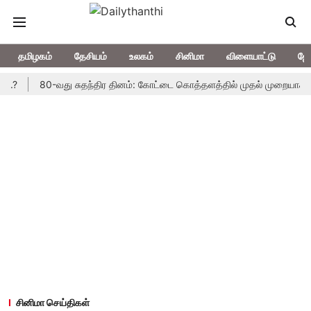
தமிழகம்
தேசியம்
உலகம்
சினிமா
விளையாட்டு
ஜோ
80-வது சுதந்திர தினம்: கோட்டை கொத்தளத்தில் முதல் முறையாக தேசிய கொட
சினிமா செய்திகள்