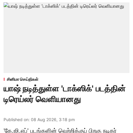
சினிமா செய்திகள்
யாஷ் நடித்துள்ள 'டாக்‌ஸிக்' படத்தின்
டிரெய்லர் வெளியானது
Published on
:
08 Aug 2026, 3:18 pm
'கே.ஜி.எப்' படங்களின் வெற்றிக்குப் பிறகு நடிகர்