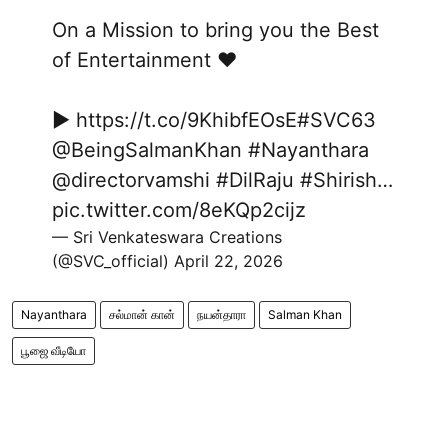
On a Mission to bring you the Best
of Entertainment ❤️
▶️
https://t.co/9KhibfEOsE
#SVC63
@BeingSalmanKhan
#Nayanthara
@directorvamshi
#DilRaju
#Shirish
…
pic.twitter.com/8eKQp2cijz
— Sri Venkateswara Creations
(@SVC_official)
April 22, 2026
Nayanthara
சல்மான் கான்
நயன்தாரா
Salman Khan
பூஜை வீடியோ