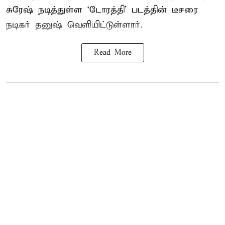
சுரேஷ் நடித்துள்ள `டோரத்தி' படத்தின் டீசரை
நடிகர் தனுஷ் வெளியிட்டுள்ளார்.
Read More