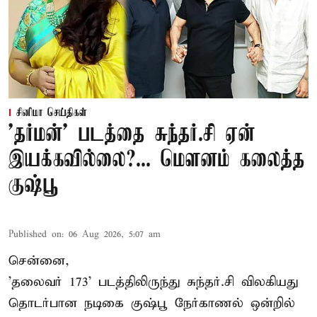
சினிமா செய்திகள்
'தர்மன்' படத்தை சுந்தர்.சி ஏன்
இயக்கவில்லை?... மௌனம் கலைத்த
குஷ்பூ
Published on
:
06 Aug 2026, 5:07 am
சென்னை,
'தலைவர் 173' படத்திலிருந்து சுந்தர்.சி விலகியது
தொடர்பான நடிகை குஷ்பூ நேர்காணல் ஒன்றில்