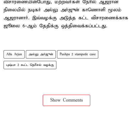
விசாரணையின்போது, மற்றவர்கள் நேரில் ஆஜரான
நிலையில் நடிகர் அல்லு அர்ஜுன் காணொளி மூலம்
ஆஜரானார். இவ்வழக்கு அடுத்த கட்ட விசாரணைக்காக
ஜூலை 6-ஆம் தேதிக்கு ஒத்திவைக்கப்பட்டது.
Allu Arjun
அல்லு அர்ஜுன்
Pushpa 2 stampede case
புஷ்பா 2 கூட்ட நெரிசல் வழக்கு
Show Comments