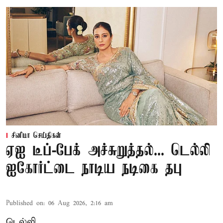
சினிமா செய்திகள்
ஏஐ டீப்-பேக் அச்சுறுத்தல்... டெல்லி
ஐகோர்ட்டை நாடிய நடிகை தபு
Published on
:
06 Aug 2026, 2:16 am
டெல்லி,