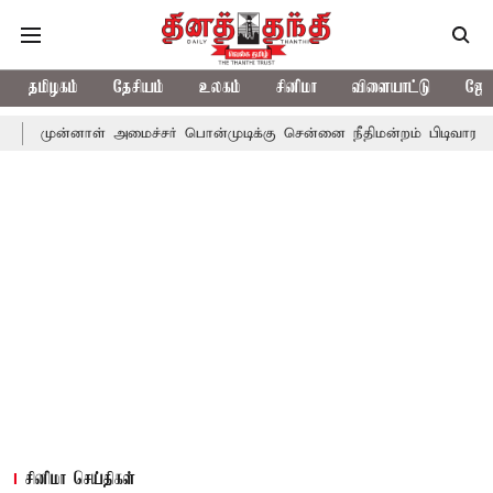
தமிழகம்
தேசியம்
உலகம்
சினிமா
விளையாட்டு
ஜோத
ள் அமைச்சர் பொன்முடிக்கு சென்னை நீதிமன்றம் பிடிவாராண்ட்
தொலை
சினிமா செய்திகள்