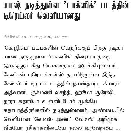
யாஷ் நடித்துள்ள 'டாக்‌ஸிக்' படத்தின்
டிரெய்லர் வெளியானது
Published on
:
08 Aug 2026, 3:18 pm
'கே.ஜி.எப்' படங்களின் வெற்றிக்குப் பிறகு நடிகர்
யாஷ் நடித்துள்ள 'டாக்ஸிக்' திரைப்படத்தை
இயக்குநர் கீது மோகன்தாஸ் இயக்கியுள்ளார்.
கேவிஎன் புரொடக்சன்ஸ் தயாரித்துள்ள இந்த
கேங்ஸ்டர் டிராமா படத்தில் நயன்தாரா, கியாரா
அத்வானி, ருக்மணி வசந்த், ஹூமா குரேஷி,
தாரா சுதாரியா உள்ளிட்டோர் முக்கிய
கதாபாத்திரங்களில் நடித்துள்ளனர். அண்மையில்
வெளியான 'லேடீஸ் அண்ட் லேடீஸ்' அறிமுக
வீடியோ ரசிகர்களிடையே நல்ல வரவேற்பை ...