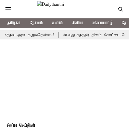
தமிழகம்
தேசியம்
உலகம்
சினிமா
விளையாட்டு
ஜோத
ிய அரசு கூறுவதென்ன..?
80-வது சுதந்திர தினம்: கோட்டை கொத்தளத்த
சினிமா செய்திகள்