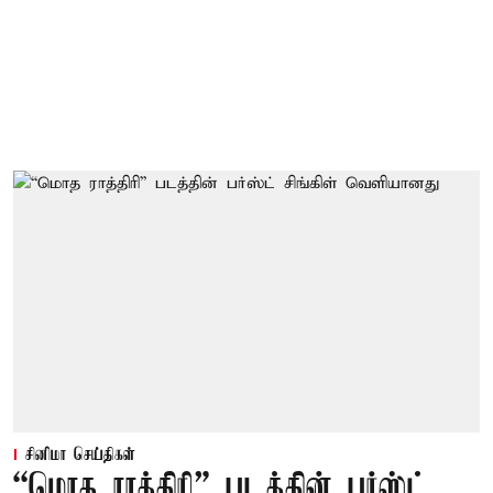
சினிமா செய்திகள்
“மொத ராத்திரி” படத்தின் பர்ஸ்ட்