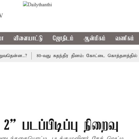
TV
மா
விளையாட்டு
ஜோதிடம்
ஆன்மிகம்
வணிகம்
ென்ன..?
80-வது சுதந்திர தினம்: கோட்டை கொத்தளத்தில் முத
2” படப்பிடிப்பு நிறைவு
றைவடைந்ததையொட்டி, படக்குழுவினர் கேக் வெட்டி