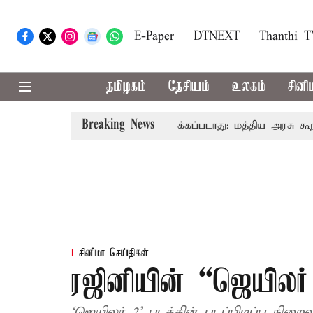
E-Paper
DTNEXT
Thanthi 
தமிழகம்
தேசியம்
உலகம்
சினி
Breaking News
கு அனைவரிடமும் கட்டணம் வசூலிக்கப்படாது: மத்திய அரசு கூறுவத
சினிமா செய்திகள்
ரஜினியின் “ஜெயிலர் 
‘ஜெயிலர் 2’ படத்தின் படப்பிடிப்பு நி