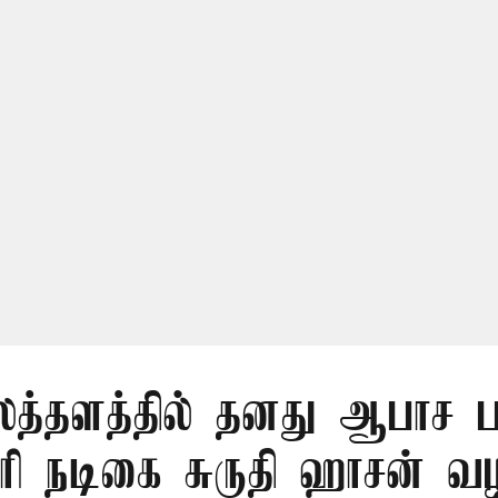
த்தளத்தில் தனது ஆபாச 
ோரி நடிகை சுருதி ஹாசன் வழ