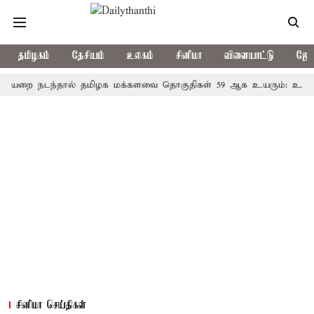
தமிழகம்
தேசியம்
உலகம்
சினிமா
விளையாட்டு
ஜோத
நடந்தால் தமிழக மக்களவை தொகுதிகள் 59 ஆக உயரும்: உத்தேச பட்
சினிமா செய்திகள்