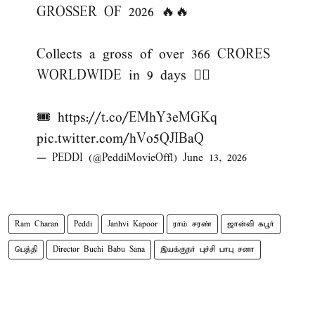
GROSSER OF 2026 🔥🔥
Collects a gross of over 366 CRORES
WORLDWIDE in 9 days ❤‍🔥
🎟️
https://t.co/EMhY3eMGKq
pic.twitter.com/hVo5QJIBaQ
— PEDDI (@PeddiMovieOffl)
June 13, 2026
Ram Charan
Peddi
Janhvi Kapoor
ராம் சரண்
ஜான்வி கபூர்
பெத்தி
Director Buchi Babu Sana
இயக்குநர் புச்சி பாபு சனா