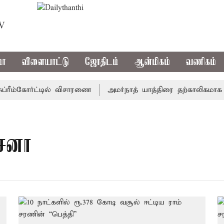
TV
மா
விளையாட்டு
ஜோதிடம்
ஆன்மிகம்
வணிகம்
ரீம்கோர்ட்டில் விசாரணை
அமர்நாத் யாத்திரை தற்காலிகமாக நிறு
 சனா