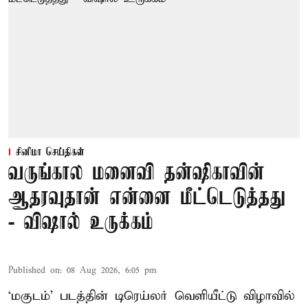
சினிமா செய்திகள்
வருங்கால மனைவி தன்ஷிகாவின்
ஆதரவுதான் என்னை மீட்டெடுத்தது
- விஷால் உருக்கம்
Published on
:
08 Aug 2026, 6:05 pm
‘மகுடம்’ படத்தின் டிரெய்லர் வெளியீட்டு விழாவில்