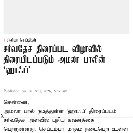
சினிமா செய்திகள்
சர்வதேச திரைப்பட விழாவில்
திரையிடப்படும் அமலா பாலின்
‘ஹாஃப்’
Published on
:
08 Aug 2026, 5:57 am
சென்னை,
அமலா பால் நடித்துள்ள ‘ஹாஃப்’ திரைப்படம்
X
சர்வதேச அளவில் புதிய கவனத்தை
பெற்றுள்ளது. செப்டம்பர் மாதம் நடைபெற உள்ள