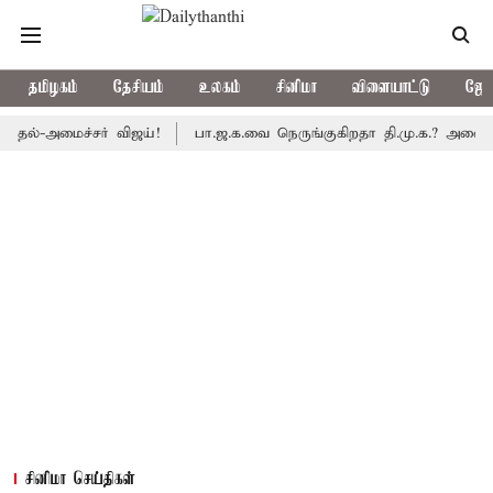
தமிழகம்
தேசியம்
உலகம்
சினிமா
விளையாட்டு
ஜோத
மைச்சர் விஜய்!
பா.ஜ.க.வை நெருங்குகிறதா தி.மு.க.? அனைத்துக்கட்ச
சினிமா செய்திகள்