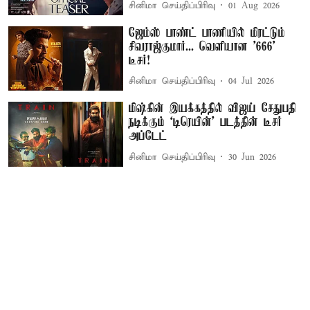
சினிமா செய்திப்பிரிவு
01 Aug 2026
ஜேம்ஸ் பாண்ட் பாணியில் மிரட்டும்
சிவராஜ்குமார்... வெளியான '666'
டீசர்!
சினிமா செய்திப்பிரிவு
04 Jul 2026
மிஷ்கின் இயக்கத்தில் விஜய் சேதுபதி
நடிக்கும் `டிரெயின்' படத்தின் டீசர்
அப்டேட்
சினிமா செய்திப்பிரிவு
30 Jun 2026