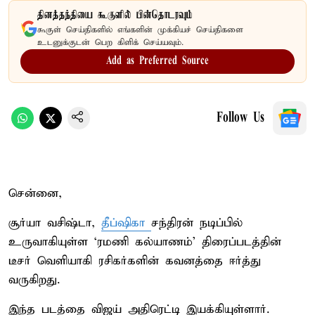
தினத்தந்தியை கூகுளில் பின்தொடரவும்
கூகுள் செய்திகளில் எங்களின் முக்கியச் செய்திகளை
உடனுக்குடன் பெற கிளிக் செய்யவும்.
Add as Preferred Source
Follow Us
சென்னை,
சூர்யா வசிஷ்டா,
தீப்ஷிகா
சந்திரன் நடிப்பில்
உருவாகியுள்ள ‘ரமணி கல்யாணம்’ திரைப்படத்தின்
டீசர் வெளியாகி ரசிகர்களின் கவனத்தை ஈர்த்து
வருகிறது.
இந்த படத்தை விஜய் அதிரெட்டி இயக்கியுள்ளார்.