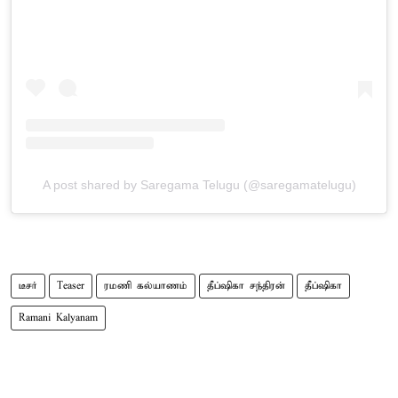
A post shared by Saregama Telugu (@saregamatelugu)
டீசர்
Teaser
ரமணி கல்யாணம்
தீப்ஷிகா சந்திரன்
தீப்ஷிகா
Ramani Kalyanam