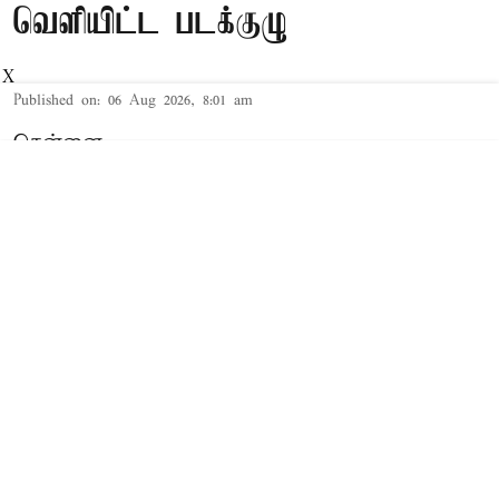
வெளியிட்ட படக்குழு
X
Published on
:
06 Aug 2026, 8:01 am
சென்னை,
இயக்குநர் அருண் மாதேஸ்வரன் இயக்கத்தில்
உருவாகியுள்ள 'டிசி' திரைப்படம் நாளை உலகம்
முழுவதும் திரையரங்குகளில் வெளியாக உள்ளது.
படத்தின் மீதான எதிர்பார்ப்பு நாளுக்கு நாள்
அதிகரித்து வரும் நிலையில், ரசிகர்களை மேலும்
உற்சாகப்படுத்தும் வகையில் படக்குழு புதிய
புரோமோ வீடியோவை வெளியிட்டுள்ளது.
Read More