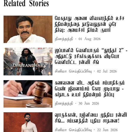
Related Stories
மேகதாது அணை விவகாரத்தில் உச்ச
நீதிமன்றத்தை நாடுவதுதான் ஒரே
தீர்வு: அமைச்சர் நிர்மல் குமார்
தினத்தந்தி
01 Aug 2026
ஜப்பானில் வெளியாகும் “துரந்தர் 2” -
அந்நாட்டு ரசிகர்களுக்காக வீடியோ
வெளியிட்ட ரன்வீர் சிங்
சினிமா செய்திப்பிரிவு
02 Jul 2026
கணவனை விட அதிகம் சம்பாதிக்கும்
பெண் ஜீவனாம்சம் கோர முடியாது -
கர்நாடக உயர் நீதிமன்றம் தீர்ப்பு
தினத்தந்தி
30 Jun 2026
ஷாருக்கான், ரஜினியை முந்திய ரன்வீர்
சிங்... சம்பளத்தில் புதிய சாதனை!
சினிமா செய்திப்பிரிவு
22 Jun 2026