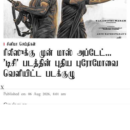
சினிமா செய்திகள்
ரிலீஸுக்கு முன் மாஸ் அப்டேட்...
'டிசி' படத்தின் புதிய புரோமோவை
வெளியிட்ட படக்குழு
X
Published on
:
06 Aug 2026, 8:01 am
சென்னை,
இயக்குநர் அருண் மாதேஸ்வரன் இயக்கத்தில்
உருவாகியுள்ள 'டிசி' திரைப்படம் நாளை உலகம்