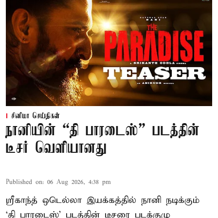
சினிமா செய்திகள்
நானியின் “தி பாரடைஸ்” படத்தின்
டீசர் வெளியானது
Published on
:
06 Aug 2026, 4:38 pm
ஸ்ரீகாந்த் ஒடெல்லா இயக்கத்தில் நானி நடிக்கும்
‘தி பாரடைஸ்’ படத்தின் டீசரை படக்குழு