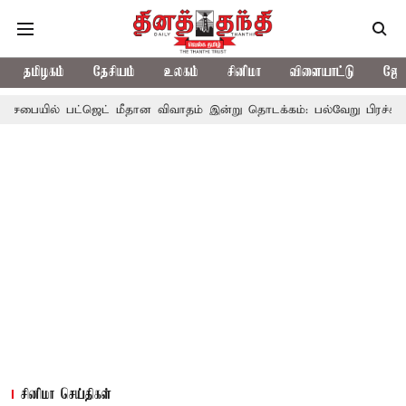
தமிழகம்
தேசியம்
உலகம்
சினிமா
விளையாட்டு
ஜோத
் பட்ஜெட் மீதான விவாதம் இன்று தொடக்கம்: பல்வேறு பிரச்சினைகளை எழுப
சினிமா செய்திகள்