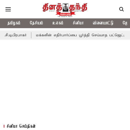
தமிழகம்
தேசியம்
உலகம்
சினிமா
விளையாட்டு
ஜோத
மக்களின் எதிர்பார்ப்பை பூர்த்தி செய்யாத பட்ஜெட்; எடப்பாடி பழனிச
சினிமா செய்திகள்