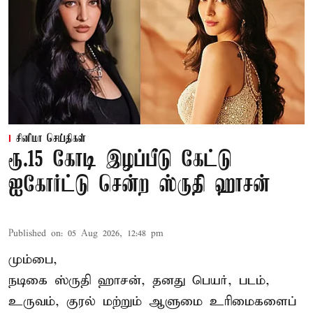
சினிமா செய்திகள்
ரூ.15 கோடி இழப்பீடு கேட்டு
ஐகோர்ட்டு சென்ற ஸ்ருதி ஹாசன்
Published on
:
05 Aug 2026, 12:48 pm
மும்பை,
நடிகை
ஸ்ருதி ஹாசன்
, தனது பெயர், படம்,
உருவம், குரல் மற்றும் ஆளுமை உரிமைகளைப்