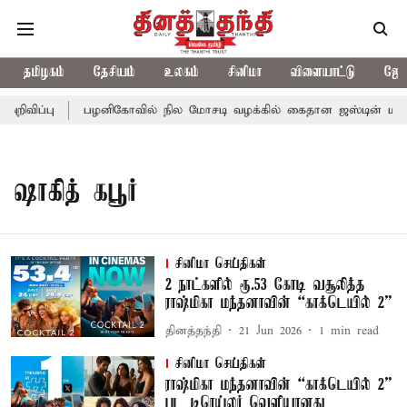
தமிழகம்
தேசியம்
உலகம்
சினிமா
விளையாட்டு
ஜோத
றிவிப்பு
பழனிகோவில் நில மோசடி வழக்கில் கைதான ஜஸ்டின் மணி
ஷாகித் கபூர்
சினிமா செய்திகள்
2 நாட்களில் ரூ.53 கோடி வசூலித்த
ராஷ்மிகா மந்தனாவின் “காக்டெயில் 2”
தினத்தந்தி
21 Jun 2026
1
min read
சினிமா செய்திகள்
ராஷ்மிகா மந்தனாவின் “காக்டெயில் 2”
பட டிரெய்லர் வெளியானது