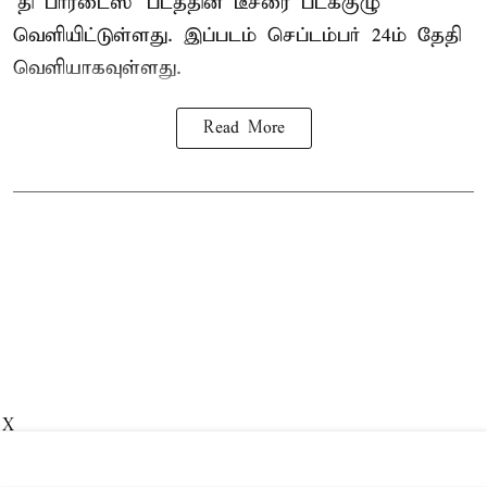
‘தி பாரடைஸ்’ படத்தின் டீசரை படக்குழு
வெளியிட்டுள்ளது. இப்படம் செப்டம்பர் 24ம் தேதி
வெளியாகவுள்ளது.
Read More
X