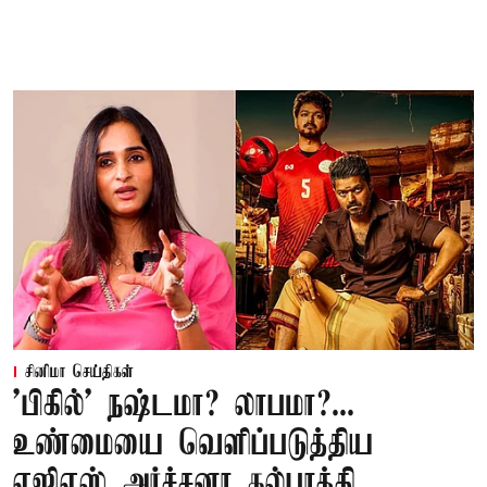
சினிமா செய்திகள்
'பிகில்' நஷ்டமா? லாபமா?...
உண்மையை வெளிப்படுத்திய
ஏஜிஎஸ் அர்ச்சனா கல்பாத்தி