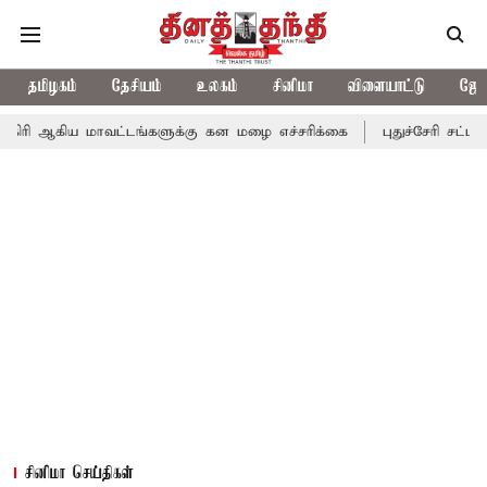
தமிழகம்
தேசியம்
உலகம்
சினிமா
விளையாட்டு
ஜோத
மாவட்டங்களுக்கு கன மழை எச்சரிக்கை
புதுச்சேரி சட்டசபையில் வரு
சினிமா செய்திகள்