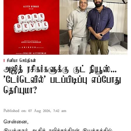
சினிமா செய்திகள்
அஜித் ரசிகர்களுக்கு குட் நியூஸ்...
'டேர்டெவில்' படப்பிடிப்பு எப்போது
தெரியுமா?
Published on
:
07 Aug 2026, 7:42 am
சென்னை,
இயக்குநர் ஆதிக் ரவிச்சந்திரன் இயக்கத்தில்