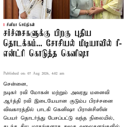
சினிமா செய்திகள்
சர்ச்சைகளுக்கு பிறகு புதிய
தொடக்கம்... சோசியல் மீடியாவில் ரீ-
என்ட்ரி கொடுத்த கெனிஷா
Published on
:
07 Aug 2026, 4:02 am
சென்னை,
நடிகர் ரவி மோகன் மற்றும் அவரது மனைவி
ஆர்த்தி ரவி இடையேயான குடும்ப பிரச்சனை
விவகாரத்தில் பாடகி கெனிஷா பிரான்சிஸின்
பெயர் தொடர்ந்து பேசப்பட்டு வந்த நிலையில்,
கடந்த சில மாதங்களாக சமூக வலைதளங்களில்