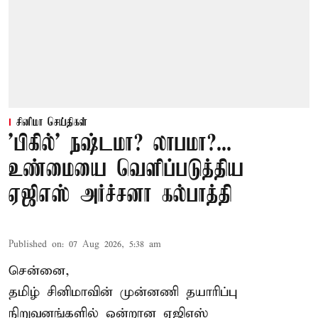
சினிமா செய்திகள்
'பிகில்' நஷ்டமா? லாபமா?...
உண்மையை வெளிப்படுத்திய
ஏஜிஎஸ் அர்ச்சனா கல்பாத்தி
Published on
:
07 Aug 2026, 5:38 am
சென்னை,
தமிழ் சினிமாவின் முன்னணி தயாரிப்பு
நிறுவனங்களில் ஒன்றான ஏஜிஎஸ்