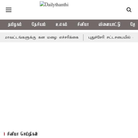
தமிழகம்
தேசியம்
உலகம்
சினிமா
விளையாட்டு
ஜோத
டங்களுக்கு கன மழை எச்சரிக்கை
புதுச்சேரி சட்டசபையில் வரும் 24
சினிமா செய்திகள்