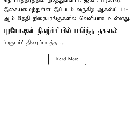
கதாபாத்திரத்தில் நடித்துள்ளார். ஜி.வி. பிரகாஷ்
இசையமைத்துள்ள இப்படம் வருகிற ஆகஸ்ட் 14-
ஆம் தேதி திரையரங்குகளில் வெளியாக உள்ளது.
புரமோஷன் நிகழ்ச்சியில் பகிர்ந்த தகவல்
'மகுடம்' திரைப்படத்த ...
Read More