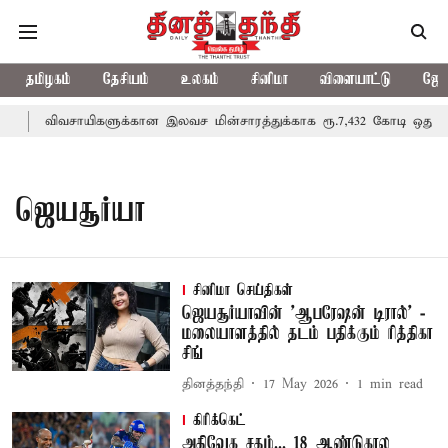
தமிழகம்
தேசியம்
உலகம்
சினிமா
விளையாட்டு
ஜோத
விவசாயிகளுக்கான இலவச மின்சாரத்துக்காக ரூ.7,432 கோடி ஒதுக்கீடு
ஜெயசூர்யா
சினிமா செய்திகள்
ஜெயசூர்யாவின் 'ஆபரேஷன் டிரால்' -
மலையாளத்தில் தடம் பதிக்கும் ரித்திகா
சிங்
தினத்தந்தி
17 May 2026
1
min read
கிரிக்கெட்
அதிவேக சதம்... 18 ஆண்டுகால