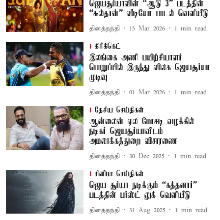
ஜெயசூர்யாவின் “ஆடு 3” படத்தின்
“சுல்தான்” வீடியோ பாடல் வெளியீடு
தினத்தந்தி
15 Mar 2026
1
min read
கிரிக்கெட்
இலங்கை அணி பயிற்சியாளர்
பொறுப்பில் இருந்து விலக ஜெயசூர்யா
முடிவு
தினத்தந்தி
01 Mar 2026
1
min read
தேசிய செய்திகள்
ஆன்லைன் ஏல மோசடி வழக்கில்
நடிகர் ஜெயசூர்யாவிடம்
அமலாக்கத்துறை விசாரணை
தினத்தந்தி
30 Dec 2025
1
min read
சினிமா செய்திகள்
ஜெய சூர்யா நடிக்கும் “கத்தனார்”
படத்தின் பர்ஸ்ட் லுக் வெளியீடு
தினத்தந்தி
31 Aug 2025
1
min read