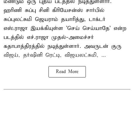
மீண்டும் ஒரு புதிய படத்தில் நடித்துள்ளார்.
ஹரிணி சுப்பு சினி கிரியேசன்ஸ் சார்பில்
சுப்புலட்சுமி ஜெயராம் தயாரித்து, டாக்டர்
எஸ்.ராஜா இயக்கியுள்ள 'செய் செய்யாதே' என்ற
படத்தில் எச்.ராஜா முதல்-அமைச்சர்
கதாபாத்திரத்தில் நடித்துள்ளார். அவருடன் குரு
விஜய், தர்ஷினி ரெட்டி, விஜயலட்சுமி, ...
Read More