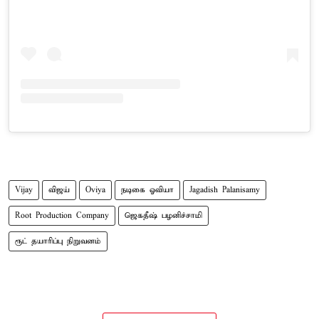
Vijay
விஜய்
Oviya
நடிகை ஓவியா
Jagadish Palanisamy
Root Production Company
ஜெகதீஷ் பழனிச்சாமி
ரூட் தயாரிப்பு நிறுவனம்