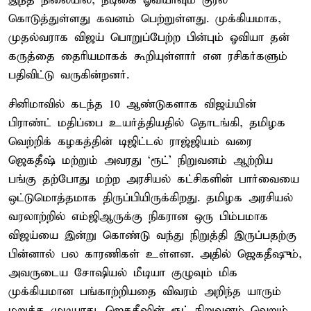
இந்த நிலையில், நடிகை ஓவியாவும் குரல்
கொடுத்துள்ளது கவனம் பெற்றுள்ளது. முக்கியமாக,
முதல்வராக விஜய் பொறுப்பேற்ற பின்பும் ஓவியா தன்
கருத்தை தைரியமாகக் கூறியுள்ளார் என ரசிகர்களும்
பதிவிட்டு வருகின்றனர்.
சினிமாவில் கடந்த 10 ஆண்டுகளாக விஜய்யின்
பிராண்ட் மதிப்பை உயர்த்தியதில் தொடங்கி, தமிழக
வெற்றிக் கழகத்தின் டிஜிட்டல் ராஜ்ஜியம் வரை
ஜெகதீஷ் மற்றும் அவரது ‘ரூட்’ நிறுவனம் ஆற்றிய
பங்கு தற்போது மற்ற அரசியல் கட்சிகளின் பார்வையை
ஒட்டுமொத்தமாக திருப்பியிருக்கிறது. தமிழக அரசியல்
வரலாற்றில் எம்ஜிஆருக்கு நிகரான ஒரு பிம்பமாக
விஜய்யை இன்று கொண்டு வந்து நிறுத்தி இருப்பதற்கு
பின்னால் பல காரணிகள் உள்ளன. அதில் ஜெகதீஷும்,
அவருடைய சோஷியல் மீடியா குழுவும் மிக
முக்கியமான பங்காற்றியதை விவரம் அறிந்த யாரும்
மறுக்க முடியாது. ஜெகதீஷின் ரூட் நிறுவனம் வெறும்