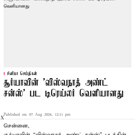
சினிமா செய்திகள்
சூர்யாவின் 'விஸ்வநாத் அண்ட்
சன்ஸ்' பட டிரெய்லர் வெளியானது
Published on
:
07 Aug 2026, 12:11 pm
X
சென்னை,
சூர்யாவின் “
விஸ்வநாத் அண்ட் சன்ஸ்
” படத்தின்