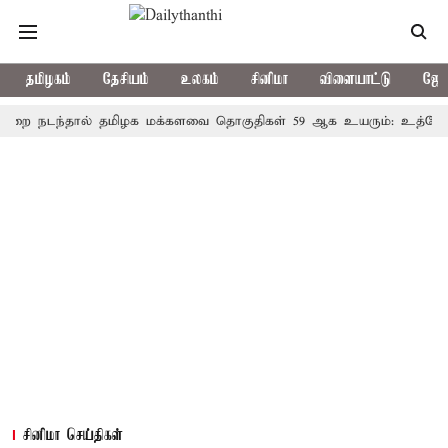
தமிழகம்
தேசியம்
உலகம்
சினிமா
விளையாட்டு
ஜோத
ந்தால் தமிழக மக்களவை தொகுதிகள் 59 ஆக உயரும்: உத்தேச பட்டி
சினிமா செய்திகள்