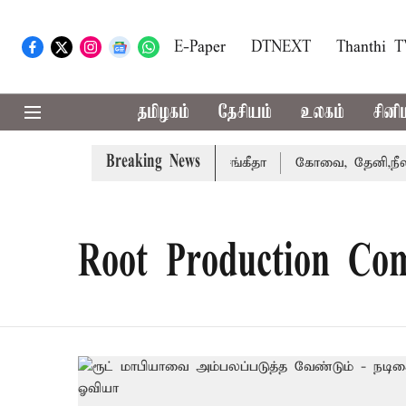
E-Paper
DTNEXT
Thanthi 
தமிழகம்
தேசியம்
உலகம்
சினி
Breaking News
கரத்து வழக்கை வாபஸ் பெற்றார் சங்கீதா
கோவை, தேனி,நீலகிர
Root Production Co