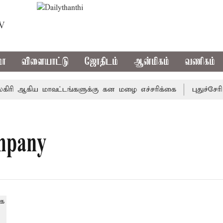
TV
மா
விளையாட்டு
ஜோதிடம்
ஆன்மிகம்
வணிகம்
ி ஆகிய மாவட்டங்களுக்கு கன மழை எச்சரிக்கை
புதுச்சேரி 
mpany