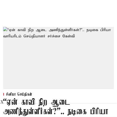
சினிமா செய்திகள்
“ஏன் காவி நிற ஆடை
X
அணிந்துள்ளீர்கள்?”.. நடிகை பிரியா