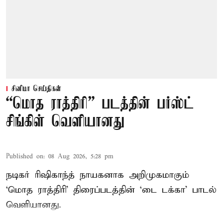
சினிமா செய்திகள்
“மொத ராத்திரி” படத்தின் பர்ஸ்ட்
சிங்கிள் வெளியானது
Published on
:
08 Aug 2026, 5:28 pm
நடிகர் ரிஷிகாந்த் நாயகனாக அறிமுகமாகும்
‘மொத ராத்திரி’ திரைப்படத்தின் ‘டை டக்கா’ பாடல்
வெளியானது.