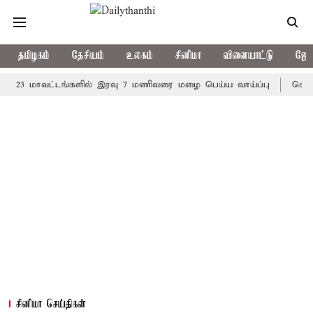
தமிழகம்
தேசியம்
உலகம்
சினிமா
விளையாட்டு
ஜோத
மாவட்டங்களில் இரவு 7 மணிவரை மழை பெய்ய வாய்ப்பு
கொரிய பேட்ம
சினிமா செய்திகள்