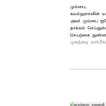
மும்பை,
கமல்ஹாசனின் ம
அவர் மும்பை ஐக
தாக்கல் செய்துள்
செயற்கை நுண்ணறி
முகத்தை மார்பிங