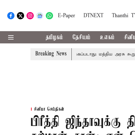
E-Paper
DTNEXT
Thanthi 
தமிழகம்
தேசியம்
உலகம்
சினி
Breaking News
 அனைவரிடமும் கட்டணம் வசூலிக்கப்படாது: மத்திய அரசு கூறுவதெ
சினிமா செய்திகள்
பிரீத்தி ஜிந்தாவுக்க