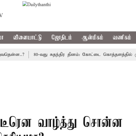
TV
மா
விளையாட்டு
ஜோதிடம்
ஆன்மிகம்
வணிகம்
ன்ன..?
80-வது சுதந்திர தினம்: கோட்டை கொத்தளத்தில் முதல
ு திடீரென வாழ்த்து சொன்ன