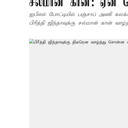
சல்மான் கான்: ஏன் 
ஐபிஎல் போட்டியில் பஞ்சாப் அணி க
பிரித்தி ஜிந்தாவுக்கு சல்மான் கான் வாழ்த