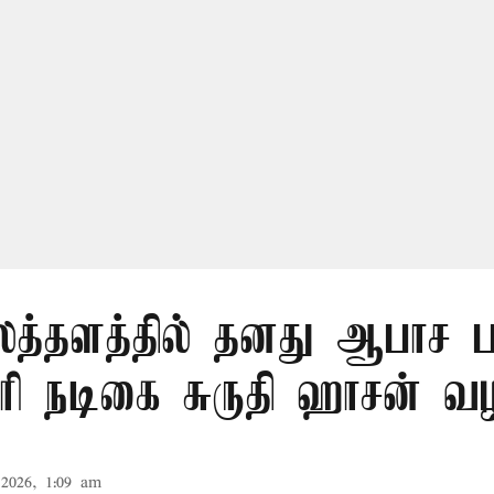
த்தளத்தில் தனது ஆபாச 
ோரி நடிகை சுருதி ஹாசன் வழ
2026, 1:09 am