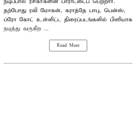
நடிப்பால் ரசிகர்களின் பாராட்டைப் பெற்றார்.
தற்போது ரவி மோகன், கராத்தே பாபு, பென்ஸ்,
ப்ரோ கோட் உள்ளிட்ட திரைப்படங்களில் பிஸியாக
நடித்து வருகிற ...
Read More