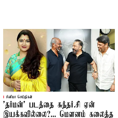
சினிமா செய்திகள்
'தர்மன்' படத்தை சுந்தர்.சி ஏன்
இயக்கவில்லை?... மௌனம் கலைத்த