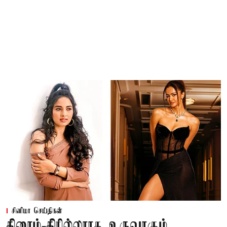
சினிமா செய்திகள்
கிரைம்-திரில்லராக உருவாகும்