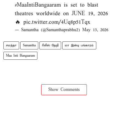
#MaaIntiBangaaram
is set to blast
theatres worldwide on JUNE 19, 2026
🔥
pic.twitter.com/4Uq8p51Tqx
— Samantha (@Samanthaprabhu2)
May 13, 2026
சமந்தா
Samantha
ரிலீஸ் தேதி
மா இன்டி பங்காரம்
Maa Inti Bangaaram
Show Comments