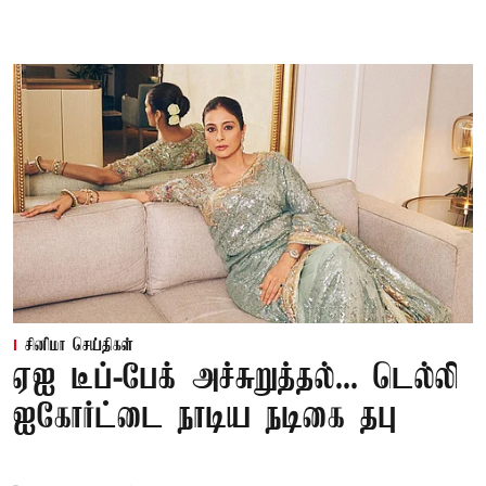
சினிமா செய்திகள்
ஏஐ டீப்-பேக் அச்சுறுத்தல்... டெல்லி
ஐகோர்ட்டை நாடிய நடிகை தபு