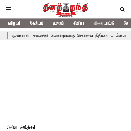
தமிழகம்
தேசியம்
உலகம்
சினிமா
விளையாட்டு
ஜோத
ாள் அமைச்சர் பொன்முடிக்கு சென்னை நீதிமன்றம் பிடிவாராண்ட்
தொல
சினிமா செய்திகள்