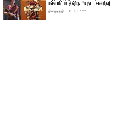
பங்காரம்' படத்திற்கு "யு/ஏ" சான்றிதழ்
தினத்தந்தி
11 Jun 2026