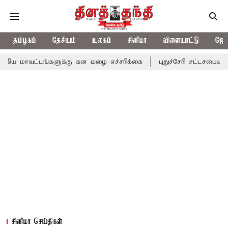
தமிழகம்
தேசியம்
உலகம்
சினிமா
விளையாட்டு
ஜோத
ங்களுக்கு கன மழை எச்சரிக்கை
புதுச்சேரி சட்டசபையில் வரும் 24ம்
சினிமா செய்திகள்