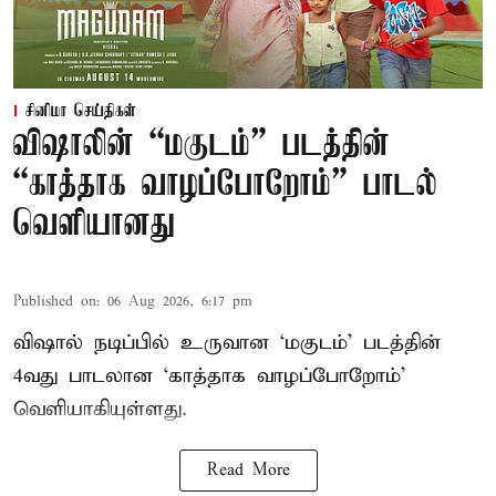
சினிமா செய்திகள்
விஷாலின் “மகுடம்” படத்தின்
“காத்தாக வாழப்போறோம்” பாடல்
வெளியானது
Published on
:
06 Aug 2026, 6:17 pm
விஷால் நடிப்பில் உருவான ‘மகுடம்’ படத்தின்
4வது பாடலான ‘காத்தாக வாழப்போறோம்’
வெளியாகியுள்ளது.
Read More