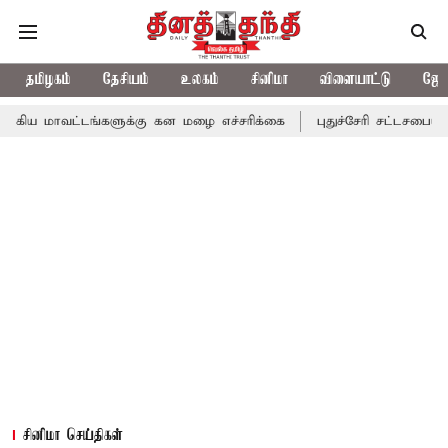
தமிழகம்
தேசியம்
உலகம்
சினிமா
விளையாட்டு
ஜோத
டங்களுக்கு கன மழை எச்சரிக்கை
புதுச்சேரி சட்டசபையில் வரும் 24ம
சினிமா செய்திகள்