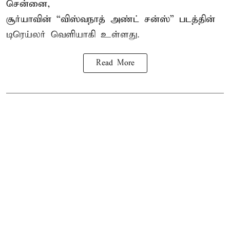
சென்னை,
சூர்யாவின் “
விஸ்வநாத் அண்ட் சன்ஸ்
” படத்தின்
டிரெய்லர் வெளியாகி உள்ளது.
Read More