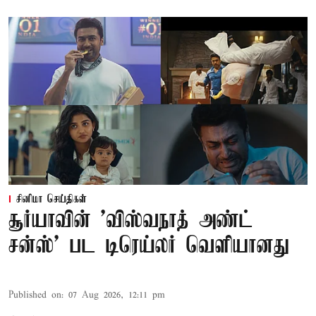
சினிமா செய்திகள்
சூர்யாவின் 'விஸ்வநாத் அண்ட்
சன்ஸ்' பட டிரெய்லர் வெளியானது
Published on
:
07 Aug 2026, 12:11 pm