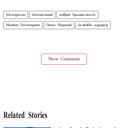
Selvaraghavan
செல்வராகவன்
மனிதன் தெய்வமாகலாம்
Manithan Deivamagalam
Dennis Manjunath
டென்னிஸ் மஞ்சுநாத்
Show Comments
Related Stories