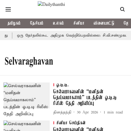
தமிழகம்
தேசியம்
உலகம்
சினிமா
விளையாட்டு
ஜோத
றது
ஒரு தேர்தலில்கூட அதிமுக வெற்றிபெறவில்லை: சி.வி.சண்முகம்
Selvaraghavan
ஓ.டி.டி.
செல்வராகவனின் “மனிதன்
தெய்வமாகலாம்” படத்தின் ஓ.டி.டி
ரிலீஸ் தேதி அறிவிப்பு
தினத்தந்தி
30 Apr 2026
1
min read
சினிமா செய்திகள்
செல்வராகவனின் “மனிதன்