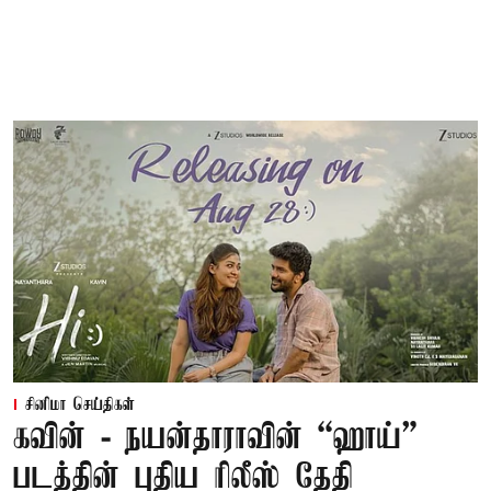
சினிமா செய்திகள்
கவின் - நயன்தாராவின் “ஹாய்”
படத்தின் புதிய ரிலீஸ் தேதி