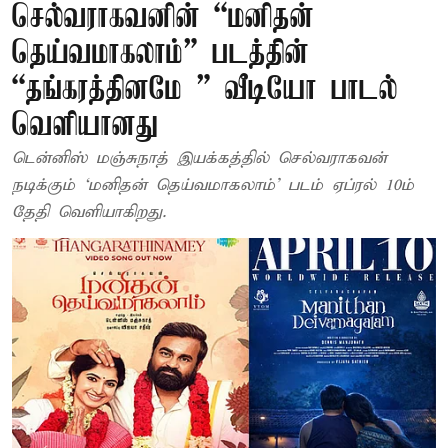
செல்வராகவனின் “மனிதன்
தெய்வமாகலாம்” படத்தின்
“தங்கரத்தினமே ” வீடியோ பாடல்
வெளியானது
டென்னிஸ் மஞ்சுநாத் இயக்கத்தில் செல்வராகவன்
நடிக்கும் ‘மனிதன் தெய்வமாகலாம்’ படம் ஏப்ரல் 10ம்
தேதி வெளியாகிறது.