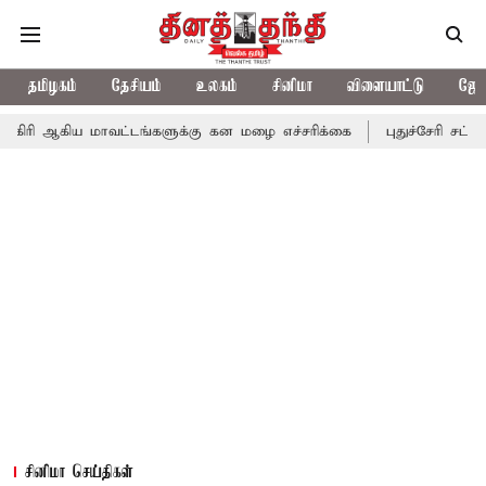
தமிழகம்
தேசியம்
உலகம்
சினிமா
விளையாட்டு
ஜோத
மாவட்டங்களுக்கு கன மழை எச்சரிக்கை
புதுச்சேரி சட்டசபையில் வரு
சினிமா செய்திகள்