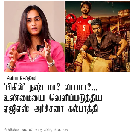
சினிமா செய்திகள்
'பிகில்' நஷ்டமா? லாபமா?...
உண்மையை வெளிப்படுத்திய
ஏஜிஎஸ் அர்ச்சனா கல்பாத்தி
Published on
:
07 Aug 2026, 5:38 am