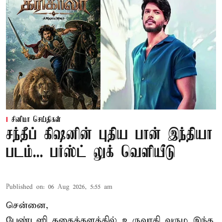
சினிமா செய்திகள்
சந்தீப் கிஷனின் புதிய பான் இந்தியா
படம்... பர்ஸ்ட் லுக் வெளியீடு
Published on
:
06 Aug 2026, 5:55 am
சென்னை,
பேண்டஸி கதைக்களத்தில் உருவாகி வரும இந்த