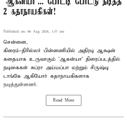
'ஆகன்யா'... போட்டி போட்டு நடித்த
2 கதாநாயகிகள்!
Published on
:
06 Aug 2026, 1:37 am
சென்னை,
கிரைம்-திரில்லர் பின்னணியில் அதிரடி ஆக்ஷன்
கதையாக உருவாகும் 'ஆகன்யா' திரைப்படத்தில்
நடிகைகள் சுப்ரா அய்யப்பா மற்றும் சிருஷ்டி
டாங்கே ஆகியோர் கதாநாயகிகளாக
நடித்துள்ளனர்.
Read More