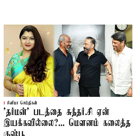
சினிமா செய்திகள்
'தர்மன்' படத்தை சுந்தர்.சி ஏன்
இயக்கவில்லை?... மௌனம் கலைத்த
குஷ்பூ