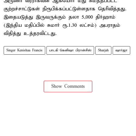
அருணா வீரராகவன் ஆகியோர் மீது சுமத்தப்பட்ட
குற்றச்சாட்டுகள் நிரூபிக்கப்பட்டுள்ளதாக தெரிவித்தது.
இதையடுத்து இருவருக்கும் தலா 5,000 திர்ஹாம்
(இந்திய மதிப்பில் சுமார் ரூ.1.30 லட்சம்) அபராதம்
விதித்து உத்தரவிட்டது.
Singer Kenishaa Francis
பாடகி கெனிஷா பிரான்சிஸ்
Sharjah
ஷார்ஜா
Show Comments