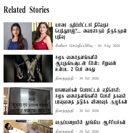
Related Stories
யாரை குறிப்பிட்டார் நிவேதா
பெத்துராஜ்?... வைரலாகும் திருக்குறள்
பதிவு
சினிமா செய்திப்பிரிவு
04 Aug 2026
சமூக வலைதளங்களில்
ஆயுதங்களுடன் ரீல்ஸ்: சிறுவன்
உள்பட 2 பேர் கைது
தினத்தந்தி
30 Jul 2026
மாணவர்கள் போராட்டம் எதிரொலி:
சமூக வலைதளங்களில் போலி தகவல்
பரவுவதை தடுக்க விரைவுக் குழுக்கள்
தினத்தந்தி
30 Jul 2026
வகுப்பறையில் தூங்கிய ஆசிரியர்கள்
தினத்தந்தி
29 Jul 2026