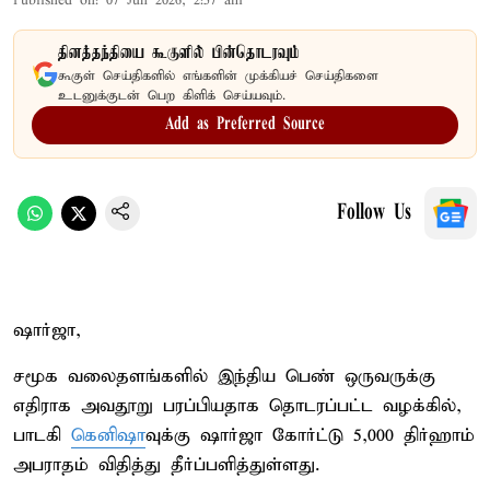
Published on
:
07 Jun 2026, 2:57 am
தினத்தந்தியை கூகுளில் பின்தொடரவும்
கூகுள் செய்திகளில் எங்களின் முக்கியச் செய்திகளை
உடனுக்குடன் பெற கிளிக் செய்யவும்.
Add as Preferred Source
Follow Us
ஷார்ஜா,
சமூக வலைதளங்களில் இந்திய பெண் ஒருவருக்கு
எதிராக அவதூறு பரப்பியதாக தொடரப்பட்ட வழக்கில்,
பாடகி
கெனிஷா
வுக்கு ஷார்ஜா கோர்ட்டு 5,000 திர்ஹாம்
அபராதம் விதித்து தீர்ப்பளித்துள்ளது.