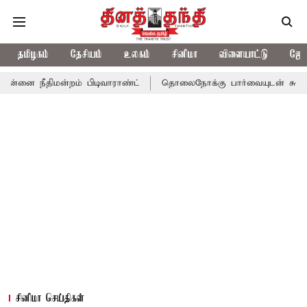
தமிழகம்
தேசியம்
உலகம்
சினிமா
விளையாட்டு
ஜோத
ன்றம் பிடிவாராண்ட்
தொலைநோக்கு பார்வையுடன் கூடிய வேளாண் பட்
சினிமா செய்திகள்