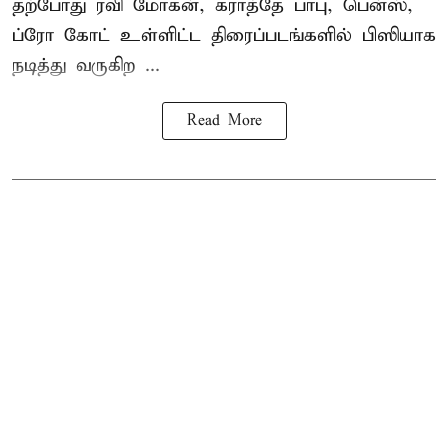
தற்போது ரவி மோகன், கராத்தே பாபு, பென்ஸ்,
ப்ரோ கோட் உள்ளிட்ட திரைப்படங்களில் பிஸியாக
நடித்து வருகிற ...
Read More