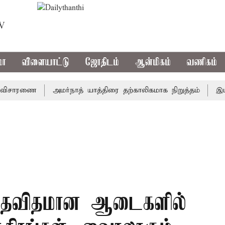
TV
மா
விளையாட்டு
ஜோதிடம்
ஆன்மிகம்
வணிகம்
சாரணை
அமர்நாத் யாத்திரை தற்காலிகமாக நிறுத்தம்
இமாச்சல
விதவிதமான ஆடைகளில்