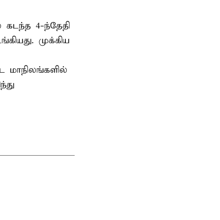
 கடந்த 4-ந்தேதி
கியது. முக்கிய
்ட மாநிலங்களில்
்து