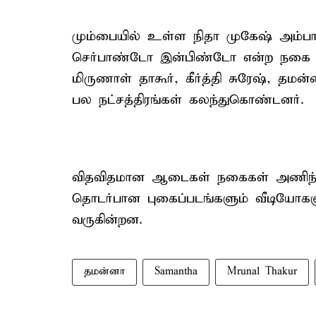
மும்பையில் உள்ள நிதா முகேஷ் அம்ப
செர்பாண்டோ இன்பிண்டோ என்ற நகை கண
மிருணாள் தாகூர், கீர்த்தி சுரேஷ், தமன்ன
பல நட்சத்திரங்கள் கலந்துகொண்டனர்.
விதவிதமான ஆடைகள் நகைகள் அணிந்த
தொடர்பான புகைப்படங்களும் வீடியோக
வருகின்றன.
தமன்னா
Samantha
Mrunal Thakur