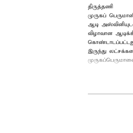
திருத்தணி
முருகப் பெருமான
ஆடி அஸ்வினியுட
விழாவான ஆடிக்க
கொண்டாடப்பட்டது
இருந்து லட்சக்க
முருகப்பெருமான