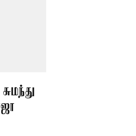
சுமந்து
ோஜா