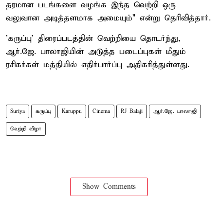
தரமான படங்களை வழங்க இந்த வெற்றி ஒரு
வலுவான அடித்தளமாக அமையும்" என்று தெரிவித்தார்.
'கருப்பு' திரைப்படத்தின் வெற்றியை தொடர்ந்து,
ஆர்.ஜே. பாலாஜியின் அடுத்த படைப்புகள் மீதும்
ரசிகர்கள் மத்தியில் எதிர்பார்ப்பு அதிகரித்துள்ளது.
Suriya
கருப்பு
Karuppu
Cinema
RJ Balaji
ஆர்.ஜே. பாலாஜி
வெற்றி விழா
Show Comments