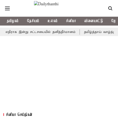
தமிழகம்
தேசியம்
உலகம்
சினிமா
விளையாட்டு
ஜோத
திராக இன்று சட்டசபையில் தனித்தீர்மானம்
தமிழ்த்தாய் வாழ்த்து தீர்மா
சினிமா செய்திகள்