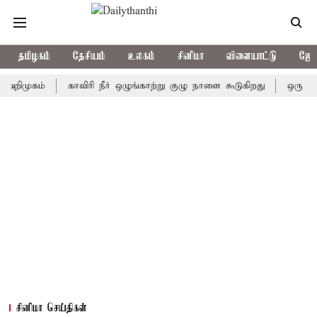
தமிழகம்
தேசியம்
உலகம்
சினிமா
விளையாட்டு
ஜோத
கம்
காவிரி நீர் ஒழுங்காற்று குழு நாளை கூடுகிறது
ஒரு தேர்தலில
சினிமா செய்திகள்