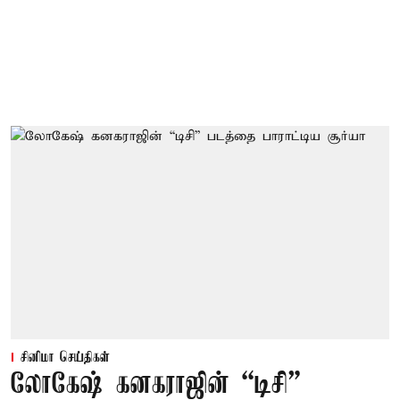
சினிமா செய்திகள்
லோகேஷ் கனகராஜின் “டிசி”