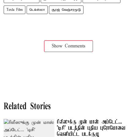
Texla Film
டெக்ஸ்லா
சூரஜ் வெஞ்சரமூடு
Show Comments
Related Stories
ரிலீஸுக்கு முன் மாஸ் அப்டேட்...
'டிசி' படத்தின் புதிய புரோமோவை
வெளியிட்ட படக்குழு