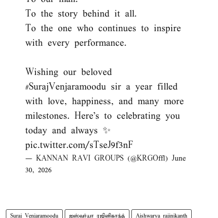
To the story behind it all.
To the one who continues to inspire
with every performance.
Wishing our beloved
#SurajVenjaramoodu
sir a year filled
with love, happiness, and many more
milestones. Here’s to celebrating you
today and always ✨
pic.twitter.com/sTseJ9f3nF
— KANNAN RAVI GROUPS (@KRGOffl)
June
30, 2026
Suraj Venjaramoodu
ஐஸ்வர்யா ரஜினிகாந்த்
Aishwarya rajinikanth