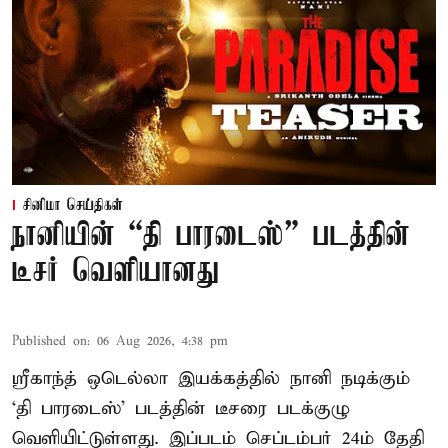
சினிமா செய்திகள்
நானியின் “தி பாரடைஸ்” படத்தின்
டீசர் வெளியானது
Published on
:
06 Aug 2026, 4:38 pm
ஸ்ரீகாந்த் ஒடெல்லா இயக்கத்தில் நானி நடிக்கும்
‘தி பாரடைஸ்’ படத்தின் டீசரை படக்குழு
வெளியிட்டுள்ளது. இப்படம் செப்டம்பர் 24ம் தேதி