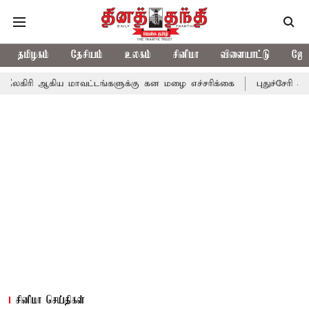
தமிழகம்
தேசியம்
உலகம்
சினிமா
விளையாட்டு
ஜோத
ய மாவட்டங்களுக்கு கன மழை எச்சரிக்கை
புதுச்சேரி சட்டசபையில் வ
சினிமா செய்திகள்