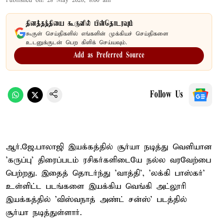
Published on
:
28 May 2026, 8:00 am
தினத்தந்தியை கூகுளில் பின்தொடரவும்
கூகுள் செய்திகளில் எங்களின் முக்கியச் செய்திகளை
உடனுக்குடன் பெற கிளிக் செய்யவும்.
Add as Preferred Source
Follow Us
ஆர்.ஜே.பாலாஜி இயக்கத்தில் சூர்யா நடித்து வெளியான
'கருப்பு' திரைப்படம் ரசிகர்களிடையே நல்ல வரவேற்பை
பெற்றது. இதைத் தொடர்ந்து 'வாத்தி', 'லக்கி பாஸ்கர்'
உள்ளிட்ட படங்களை இயக்கிய வெங்கி அட்லூரி
இயக்கத்தில் 'விஸ்வநாத் அண்ட் சன்ஸ்' படத்தில்
சூர்யா நடித்துள்ளார்.