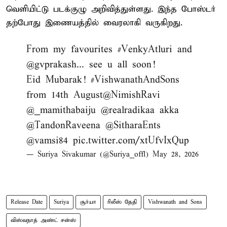
வெளியிட்டு படக்குழு அறிவித்துள்ளது. இந்த போஸ்டர்
தற்போது இணையத்தில் வைரலாகி வருகிறது.
From my favourites
#VenkyAtluri
and
@gvprakash
... see u all soon!
Eid Mubarak!
#VishwanathAndSons
from 14th August
@NimishRavi
@_mamithabaiju
@realradikaa
akka
@TandonRaveena
@SitharaEnts
@vamsi84
pic.twitter.com/xtUfvIxQup
— Suriya Sivakumar (@Suriya_offl)
May 28, 2026
Release Date
Suriya
சூர்யா
ரிலீஸ் தேதி
Vishwanath and Sons
விஸ்வநாத் அண்ட் சன்ஸ்