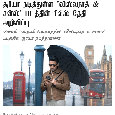
சூர்யா நடித்துள்ள 'விஸ்வநாத் &
சன்ஸ்' படத்தின் ரிலீஸ் தேதி
அறிவிப்பு
வெங்கி அட்லூரி இயக்கத்தில் 'விஸ்வநாத் & சன்ஸ்'
படத்தில் சூர்யா நடித்துள்ளார்.