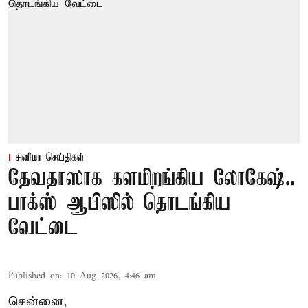
சினிமா செய்திகள்
தேவதாஸாக களமிறங்கிய லோகேஷ்..
பாக்ஸ் ஆபிஸில் தொடங்கிய
வேட்டை
Published on
:
10 Aug 2026, 4:46 am
சென்னை,