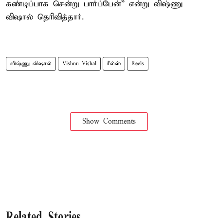
கண்டிப்பாக சென்று பார்ப்பேன்” என்று விஷ்ணு
விஷால் தெரிவித்தார்.
விஷ்ணு விஷால்
Vishnu Vishal
ரீல்ஸ்
Reels
Show Comments