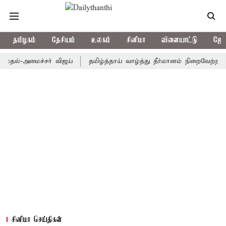
தமிழகம்
தேசியம்
உலகம்
சினிமா
விளையாட்டு
ஜோத
-அமைச்சர் விஜய்
தமிழ்த்தாய் வாழ்த்து தீர்மானம் நிறைவேற்றம்: முதல
சினிமா செய்திகள்