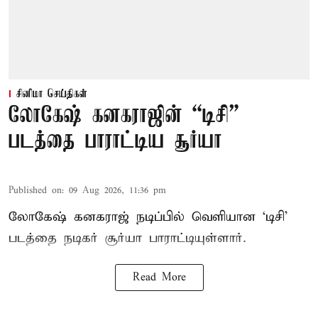
சினிமா செய்திகள்
லோகேஷ் கனகராஜின் “டிசி”
படத்தை பாராட்டிய சூர்யா
Published on
:
09 Aug 2026, 11:36 pm
லோகேஷ் கனகராஜ் நடிப்பில் வெளியான ‘டிசி’
படத்தை நடிகர் சூர்யா பாராட்டியுள்ளார்.
Read More