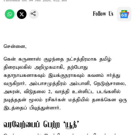
Published on
:
04 Jun 2026, 6:22 am
Follow Us
சென்னை,
கென் கருணாஸ் குழந்தை நட்சத்திரமாக தமிழ்
திரையுலகில் அறிமுகமாகி, தற்போது
கதாநாயகனாகவும் இயக்குநராகவும் கவனம் ஈர்த்து
வருகிறார். அம்பாசமுத்திரம் அம்பானி, நெடுஞ்சாலை,
அசுரன், விடுதலை 2, வாத்தி உள்ளிட்ட படங்களில்
நடித்ததன் மூலம் ரசிகர்கள் மத்தியில் தனக்கென ஒரு
இடத்தைப் பிடித்துள்ளார்.
வரவேற்பைப் பெற்ற ‘யூத்’