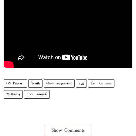
GV Prakash
Youth
கென் கருணாஸ்
யூத்
Ken Karunaas
20 கோடி
முட்ட கலக்கி
Show Comments