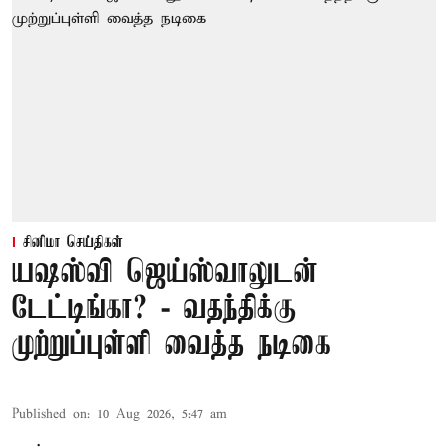
சினிமா செய்திகள்
யஷஸ்வி ஜெய்ஸ்வாலுடன்
டேட்டிங்கா? - வதந்திக்கு
முற்றுப்புள்ளி வைத்த நடிகை
Published on
:
10 Aug 2026, 5:47 am