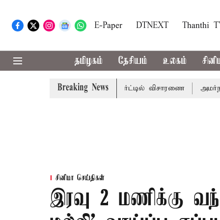
E-Paper
DTNEXT
Thanthi 
தமிழகம்
தேசியம்
உலகம்
சினி
Breaking News
க்கு; வரும் 14ம்தேதி சுப்ரீம்கோர்ட்டில் விசாரணை
அமர்நாத் ய
சினிமா செய்திகள்
இரவு 2 மணிக்கு வந