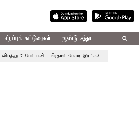
சிறப்புக் கட்டுரைகள்
ஆண்டு சந்தா
்து; 7 பேர் பலி - பிரதமர் மோடி இரங்கல்
தொகுதி மறுவரைய