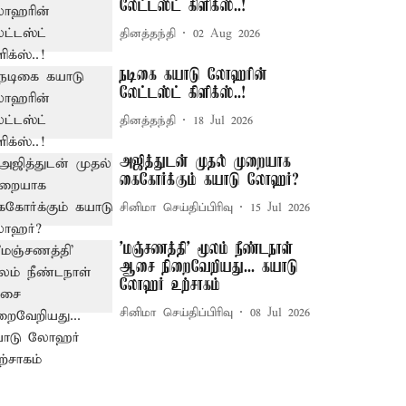
லேட்டஸ்ட் கிளிக்ஸ்..!
தினத்தந்தி
02 Aug 2026
நடிகை கயாடு லோஹரின்
லேட்டஸ்ட் கிளிக்ஸ்..!
தினத்தந்தி
18 Jul 2026
அஜித்துடன் முதல் முறையாக
கைகோர்க்கும் கயாடு லோஹர்?
சினிமா செய்திப்பிரிவு
15 Jul 2026
'மஞ்சணத்தி' மூலம் நீண்டநாள்
ஆசை நிறைவேறியது... கயாடு
லோஹர் உற்சாகம்
சினிமா செய்திப்பிரிவு
08 Jul 2026