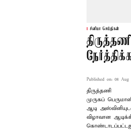
சினிமா செய்திகள்
திருத்தண
நேர்த்தி
Published on
:
08 Aug 
திருத்தணி
முருகப் பெருமான
ஆடி அஸ்வினியுட
விழாவான ஆடிக்க
கொண்டாடப்பட்டது