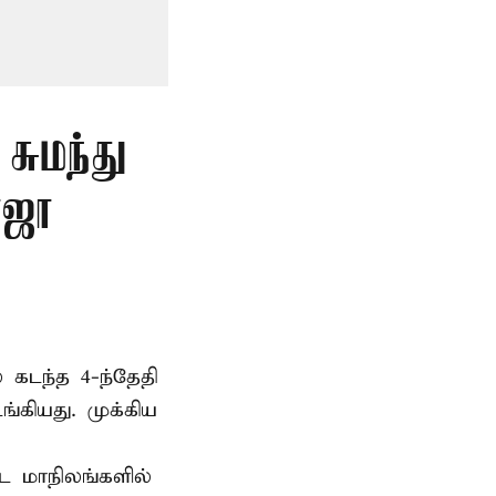
சுமந்து
ோஜா
 கடந்த 4-ந்தேதி
கியது. முக்கிய
்ட மாநிலங்களில்