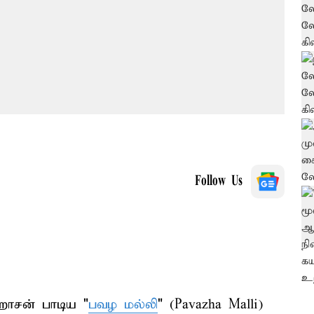
Follow Us
ஹாசன் பாடிய "
பவழ மல்லி
" (Pavazha Malli)