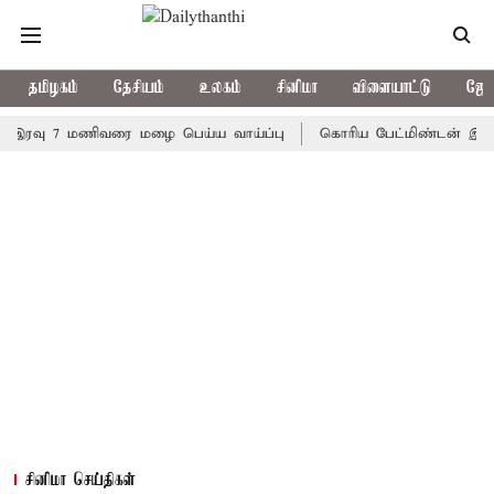
தமிழகம்
தேசியம்
உலகம்
சினிமா
விளையாட்டு
ஜோத
ு 7 மணிவரை மழை பெய்ய வாய்ப்பு
கொரிய பேட்மிண்டன் இறுதி போட்ட
சினிமா செய்திகள்