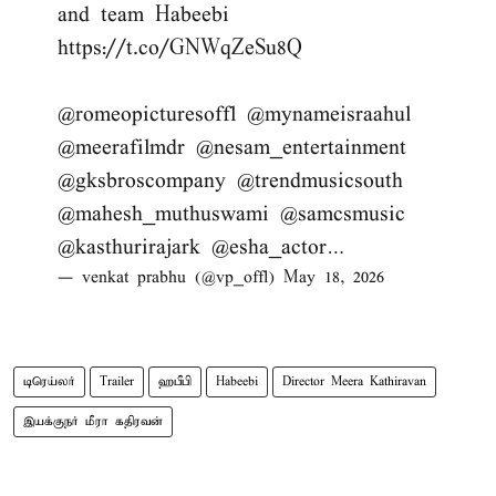
and team Habeebi
https://t.co/GNWqZeSu8Q
@romeopicturesoffl
@mynameisraahul
@meerafilmdr
@nesam_entertainment
@gksbroscompany
@trendmusicsouth
@mahesh_muthuswami
@samcsmusic
@kasthurirajark
@esha_actor
…
— venkat prabhu (@vp_offl)
May 18, 2026
டிரெய்லர்
Trailer
ஹபீபி
Habeebi
Director Meera Kathiravan
இயக்குநர் மீரா கதிரவன்