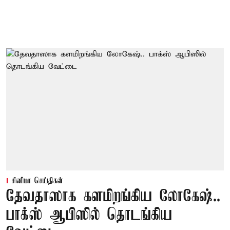
சினிமா செய்திகள்
தேவதாஸாக களமிறங்கிய லோகேஷ்..
பாக்ஸ் ஆபிஸில் தொடங்கிய