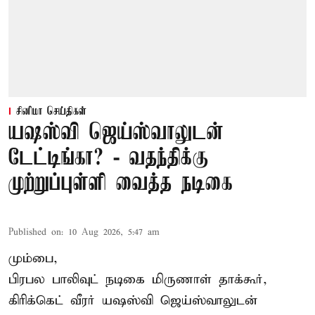
சினிமா செய்திகள்
யஷஸ்வி ஜெய்ஸ்வாலுடன்
டேட்டிங்கா? - வதந்திக்கு
முற்றுப்புள்ளி வைத்த நடிகை
Published on
:
10 Aug 2026, 5:47 am
மும்பை,
பிரபல பாலிவுட் நடிகை மிருணாள் தாக்கூர்,
கிரிக்கெட் வீரர் யஷஸ்வி ஜெய்ஸ்வாலுடன்