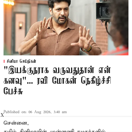
சினிமா செய்திகள்
"இயக்குநராக வருவதுதான் என்
கனவு"... ரவி மோகன் நெகிழ்ச்சி
பேச்சு
Published on
:
06 Aug 2026, 3:40 am
X
சென்னை,
தமிழ் சினிமாவின் முன்னணி நடிகர்களில்