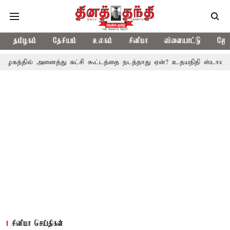
தமிழகம்
தேசியம்
உலகம்
சினிமா
விளையாட்டு
ஜோத
அனைத்து கட்சி கூட்டத்தை நடத்தாது ஏன்? உதயநிதி ஸ்டாலின் கேள்வி
சினிமா செய்திகள்