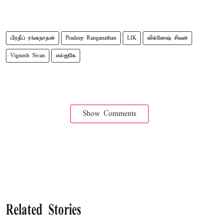
பிரதீப் ரங்கநாதன்
Pradeep Ranganathan
LIK
விக்னேஷ் சிவன்
Vignesh Sivan
எல்ஐகே
Show Comments
Related Stories