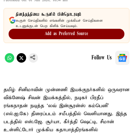
Published on
:
01 Jun 2026, 10:54 am
தினத்தந்தியை கூகுளில் பின்தொடரவும்
கூகுள் செய்திகளில் எங்களின் முக்கியச் செய்திகளை
உடனுக்குடன் பெற கிளிக் செய்யவும்.
Add as Preferred Source
Follow Us
தமிழ் சினிமாவின் முன்னணி இயக்குநர்களில் ஒருவரான
விக்னேஷ் சிவன் இயக்கத்தில், நடிகர் பிரதீப்
ரங்கநாதன் நடித்த ‘லவ் இன்சூரன்ஸ் கம்பெனி’
(எல்.ஐ.கே) திரைப்படம் சமீபத்தில் வெளியானது. இந்த
படத்தில் எஸ்.ஜே. சூர்யா, கீர்த்தி ஷெட்டி, சீமான்
உள்ளிட்டோர் முக்கிய கதாபாத்திரங்களில்