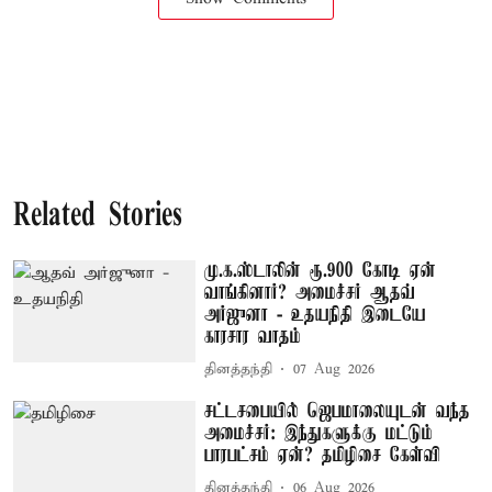
Related Stories
மு.க.ஸ்டாலின் ரூ.900 கோடி ஏன்
வாங்கினார்? அமைச்சர் ஆதவ்
அர்ஜுனா - உதயநிதி இடையே
காரசார வாதம்
தினத்தந்தி
07 Aug 2026
சட்டசபையில் ஜெபமாலையுடன் வந்த
அமைச்சர்: இந்துகளுக்கு மட்டும்
பாரபட்சம் ஏன்? தமிழிசை கேள்வி
தினத்தந்தி
06 Aug 2026