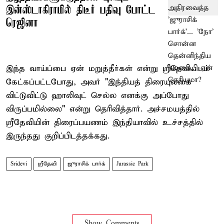
இன்ஸ்டாகிராமில் திடீர் பதிவு போட்ட
ரெஜினா
இந்த வாய்ப்பை ஏன் மறுத்தீர்கள் என்று ஸ்ரீதேவியிடம்
கேட்கப்பட்டபோது, அவர் "இந்தியத் திரையுலகை
விட்டுவிட்டு ஹாலிவுட் செல்ல எனக்கு அப்போது
விருப்பமில்லை" என்று தெரிவித்தார். அச்சமயத்தில்
ஸ்ரீதேவியின் திரைப்பயணம் இந்தியாவில் உச்சத்தில்
இருந்தது குறிப்பிடத்தக்கது.
Sridevi
ஸ்ரீதேவி
ஜுராசிக் பார்க்
Jurassic Park
Show Comments