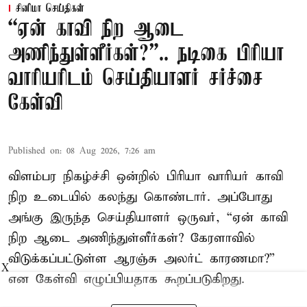
சினிமா செய்திகள்
“ஏன் காவி நிற ஆடை
அணிந்துள்ளீர்கள்?”.. நடிகை பிரியா
வாரியரிடம் செய்தியாளர் சர்ச்சை
கேள்வி
Published on
:
08 Aug 2026, 7:26 am
விளம்பர நிகழ்ச்சி ஒன்றில் பிரியா வாரியர் காவி
நிற உடையில் கலந்து கொண்டார். அப்போது
அங்கு இருந்த செய்தியாளர் ஒருவர், “ஏன் காவி
நிற ஆடை அணிந்துள்ளீர்கள்? கேரளாவில்
விடுக்கப்பட்டுள்ள ஆரஞ்சு அலர்ட் காரணமா?”
X
என கேள்வி எழுப்பியதாக கூறப்படுகிறது.