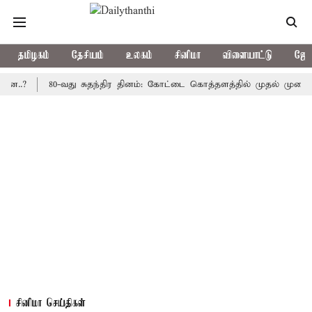
தமிழகம்
தேசியம்
உலகம்
சினிமா
விளையாட்டு
ஜோத
80-வது சுதந்திர தினம்: கோட்டை கொத்தளத்தில் முதல் முறையாக தேச
சினிமா செய்திகள்