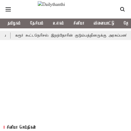
தமிழகம்
தேசியம்
உலகம்
சினிமா
விளையாட்டு
ஜோத
கரூர் கூட்டநெரிசல்: இறந்தோரின் குடும்பத்தினருக்கு அரசுப்பணி வழக்கு; 
சினிமா செய்திகள்