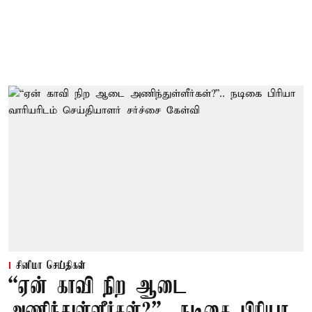
சினிமா செய்திகள்
“ஏன் காவி நிற ஆடை