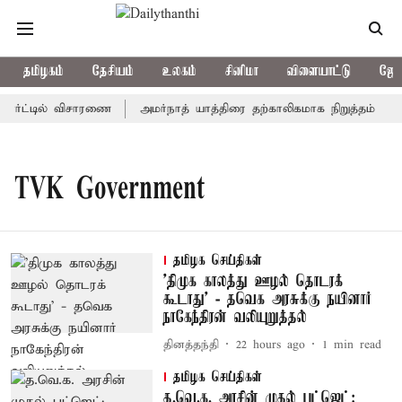
தமிழகம்
தேசியம்
உலகம்
சினிமா
விளையாட்டு
ஜோத
கோர்ட்டில் விசாரணை
அமர்நாத் யாத்திரை தற்காலிகமாக நிறுத்தம்
இ
TVK Government
தமிழக செய்திகள்
'திமுக காலத்து ஊழல் தொடரக்
கூடாது' - தவெக அரசுக்கு நயினார்
நாகேந்திரன் வலியுறுத்தல்
தினத்தந்தி
22 hours ago
1
min read
தமிழக செய்திகள்
த.வெ.க. அரசின் முதல் பட்ஜெட்: