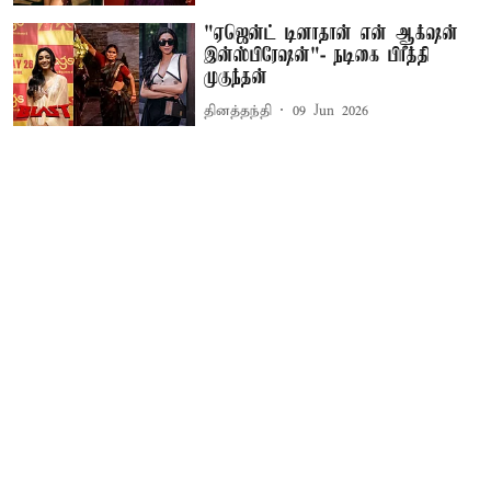
"ஏஜென்ட் டினாதான் என் ஆக்‌ஷன்
இன்ஸ்பிரேஷன்"- நடிகை பிரீத்தி
முகுந்தன்
தினத்தந்தி
09 Jun 2026