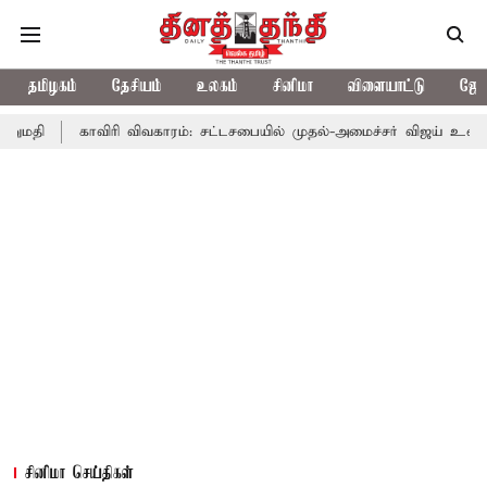
தமிழகம்
தேசியம்
உலகம்
சினிமா
விளையாட்டு
ஜோத
ாவிரி விவகாரம்: சட்டசபையில் முதல்-அமைச்சர் விஜய் உரை
காவிரி 
சினிமா செய்திகள்