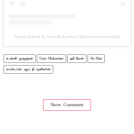
A post shared by Unni Mukundan (@iamunnimukundan)
உன்னி முகுந்தன்
Unni Mukundan
ஹீ-மேன்
He-Man
மாஸ்டர்ஸ் ஆப் தி யுனிவர்ஸ்
Show Comments