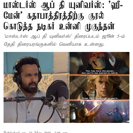
மாஸ்டர்ஸ் ஆப் தி யுனிவர்ஸ்: 'ஹீ-
மேன்' கதாபாத்திரத்திற்கு குரல்
கொடுத்த நடிகர் உன்னி முகுந்தன்
'மாஸ்டர்ஸ் ஆப் தி யுனிவர்ஸ்' திரைப்படம் ஜூன் 5-ம்
தேதி திரையரங்குகளில் வெளியாக உள்ளது.