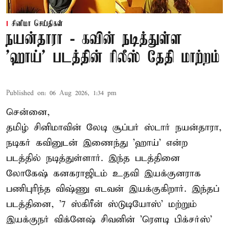
சினிமா செய்திகள்
நயன்தாரா - கவின் நடித்துள்ள
'ஹாய்' படத்தின் ரிலீஸ் தேதி மாற்றம்
Published on
:
06 Aug 2026, 1:34 pm
சென்னை,
தமிழ் சினிமாவின் லேடி சூப்பர் ஸ்டார் நயன்தாரா,
நடிகர் கவினுடன் இணைந்து 'ஹாய்' என்ற
படத்தில் நடித்துள்ளார். இந்த படத்தினை
லோகேஷ் கனகராஜிடம் உதவி இயக்குனராக
பணிபுரிந்த விஷ்ணு எடவன் இயக்குகிறார். இந்தப்
படத்தினை, '7 ஸ்கிரீன் ஸ்டுடியோஸ்' மற்றும்
இயக்குநர் விக்னேஷ் சிவனின் 'ரௌடி பிக்சர்ஸ்'