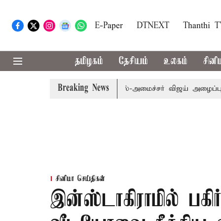
E-Paper
DTNEXT
Thanthi 
தமிழகம்
தேசியம்
உலகம்
சினி
Breaking News
ி.க்கள் கூட்டத்துக்கு முதல்-அமைச்சர் விஜய் அழைப்பு
முன்
சினிமா செய்திகள்
இன்ஸ்டாகிராமில் பகிர