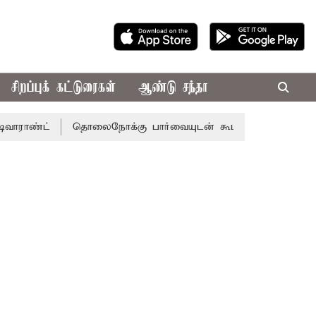
சிறப்புக் கட்டுரைகள்
ஆண்டு சந்தா
்
தொலைநோக்கு பார்வையுடன் கூடிய வேளாண் பட்ஜெட்: முத