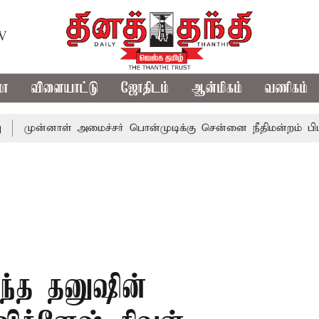
TV
மா
விளையாட்டு
ஜோதிடம்
ஆன்மிகம்
வணிகம்
னாள் அமைச்சர் பொன்முடிக்கு சென்னை நீதிமன்றம் பிடிவாராண்ட
்ந்த தனுஷின்