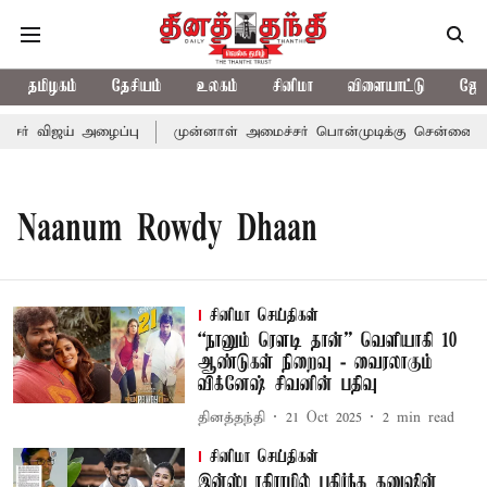
தமிழகம்
தேசியம்
உலகம்
சினிமா
விளையாட்டு
ஜோத
்சர் விஜய் அழைப்பு
முன்னாள் அமைச்சர் பொன்முடிக்கு சென்னை நீதி
Naanum Rowdy Dhaan
சினிமா செய்திகள்
“நானும் ரெளடி தான்” வெளியாகி 10
ஆண்டுகள் நிறைவு - வைரலாகும்
விக்னேஷ் சிவனின் பதிவு
தினத்தந்தி
21 Oct 2025
2
min read
சினிமா செய்திகள்
இன்ஸ்டாகிராமில் பகிர்ந்த தனுஷின்