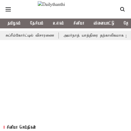
தமிழகம்
தேசியம்
உலகம்
சினிமா
விளையாட்டு
ஜோத
ரீம்கோர்ட்டில் விசாரணை
அமர்நாத் யாத்திரை தற்காலிகமாக நிறுத்தம்
சினிமா செய்திகள்