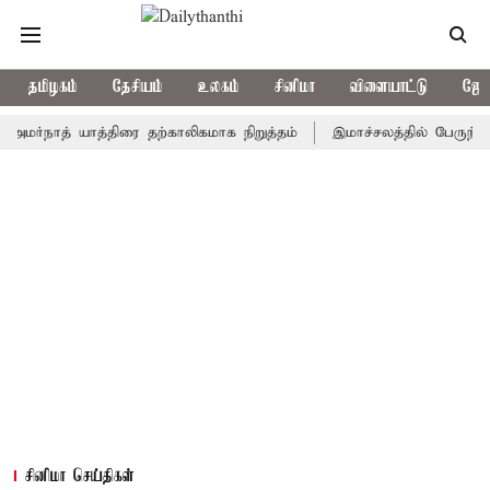
தமிழகம்
தேசியம்
உலகம்
சினிமா
விளையாட்டு
ஜோத
ாத் யாத்திரை தற்காலிகமாக நிறுத்தம்
இமாச்சலத்தில் பேருந்து விபத்
சினிமா செய்திகள்