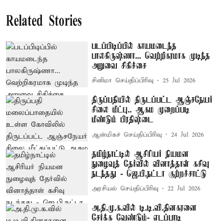
Related Stories
படப்பிடிப்பில் காயமடைந்த
பாலகிருஷ்ணா... வெற்றிகரமாக முடிந்த
அறுவை சிகிச்சை
சினிமா செய்திப்பிரிவு
25 Jul 2026
திருப்பதியில் திருடப்பட்ட ஆஞ்சநேயர்
சிலை மீட்பு.. ஆகம முறைப்படி
மீண்டும் பிரதிஷ்டை
ஆன்மிகச் செய்திப்பிரிவு
24 Jul 2026
தமிழ்நாட்டில் ஆசிரியர் நியமன
நுழைவுத் தேர்வில் வினாத்தாள் கசிவு
நடந்தது - ஜெ.பி.நட்டா குற்றச்சாட்டு
அரசியல் செய்திப்பிரிவு
22 Jul 2026
அ.தி.மு.க.வில் டி.டி.வி.தினகரனை
சேர்க்க வேண்டும்- எடப்பாடி